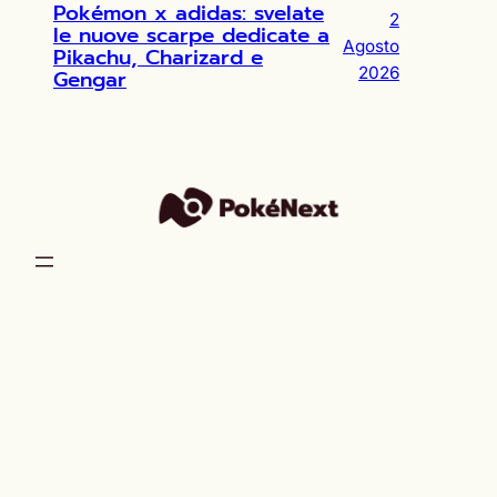
Pokémon x adidas: svelate
2
le nuove scarpe dedicate a
Agosto
Pikachu, Charizard e
2026
Gengar