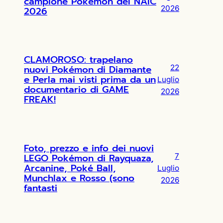
campione Pokémon del NAIC
2026
2026
CLAMOROSO: trapelano
nuovi Pokémon di Diamante
22
e Perla mai visti prima da un
Luglio
documentario di GAME
2026
FREAK!
Foto, prezzo e info dei nuovi
LEGO Pokémon di Rayquaza,
7
Arcanine, Poké Ball,
Luglio
Munchlax e Rosso (sono
2026
fantasti