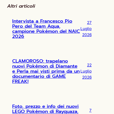
Altri articoli
Intervista a Francesco Pio
27
Pero del Team Aqua,
Luglio
campione Pokémon del NAIC
2026
2026
CLAMOROSO: trapelano
nuovi Pokémon di Diamante
22
e Perla mai visti prima da un
Luglio
documentario di GAME
2026
FREAK!
Foto, prezzo e info dei nuovi
LEGO Pokémon di Rayquaza,
7