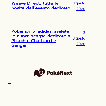
Weave Direct, tutte le
Agosto
novità dall’evento dedicato
2026
Pokémon x adidas: svelate
2
le nuove scarpe dedicate a
Agosto
Pikachu, Charizard e
2026
Gengar