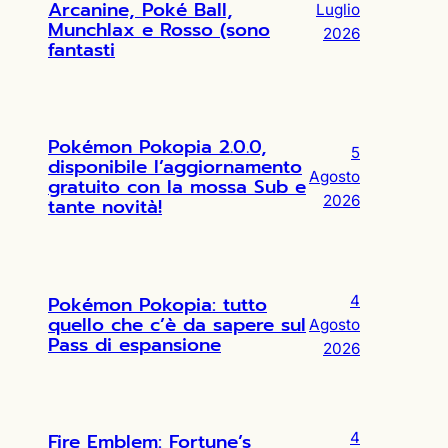
Arcanine, Poké Ball,
Luglio
Munchlax e Rosso (sono
2026
fantasti
Pokémon Pokopia 2.0.0,
5
disponibile l’aggiornamento
Agosto
gratuito con la mossa Sub e
2026
tante novità!
Pokémon Pokopia: tutto
4
quello che c’è da sapere sul
Agosto
Pass di espansione
2026
Fire Emblem: Fortune’s
4