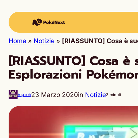
Home
»
Notizie
»
[RIASSUNTO] Cosa è suc
[RIASSUNTO] Cosa è s
Esplorazioni Pokémo
23 Marzo 2020
in
Notizie
Viglioh
3 minuti