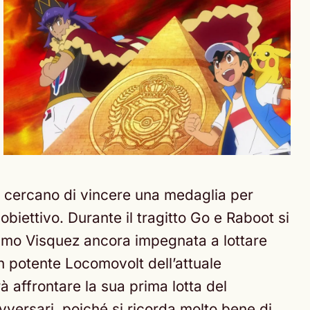
ri cercano di vincere una medaglia per
biettivo. Durante il tragitto Go e Raboot si
iamo Visquez ancora impegnata a lottare
un potente Locomovolt dell’attuale
à affrontare la sua prima lotta del
versari, poiché si ricorda molto bene di