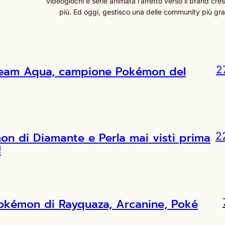
videogiochi e serie animata l’affetto verso il brand cr
più. Ed oggi, gestisco una delle community più grand
l Team Aqua, campione Pokémon del
2
 di Diamante e Perla mai visti prima
2
!
Pokémon di Rayquaza, Arcanine, Poké