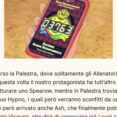
rso la Palestra, dove solitamente gli Allenato
ta volta il nostro protagonista ha tutt’altro o
tturare uno Spearow, mentre in Palestra trov
 suo Hypno, i quali però verranno sconfitti da 
è però arrivato anche Ash, che finalmente potr
 Visquez, che dirà di conoscere già i suoi av