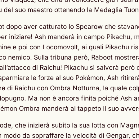
hu del suo maestro ottenendo la Medaglia Tuon
oot dopo aver catturato lo Spearow che stav
 per iniziare! Ash manderà in campo Pikachu, 
ine e poi con Locomovolt, ai quali Pikachu ri
o nemico. Sulla tribuna però, Raboot mostrerà
 dall’attacco di Raichu! Pikachu si salverà per
sparmiare le forze al suo Pokémon, Ash ritirerà
e di Raichu con Ombra Notturna, la quale col
lopugno. Ma non è ancora finita poiché Ash an
okémon Ombra manderà al tappeto il suo avver
rode, che inizierà subito la sua lotta con Ma
n modo da sopraffare la velocità di Gengar, ch