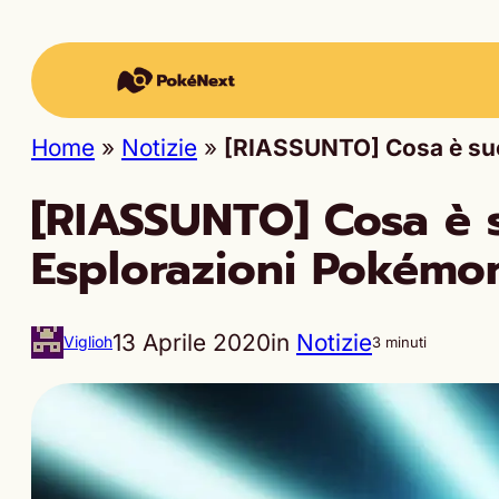
Home
»
Notizie
»
[RIASSUNTO] Cosa è suc
[RIASSUNTO] Cosa è s
Esplorazioni Pokémo
13 Aprile 2020
in
Notizie
Viglioh
3 minuti