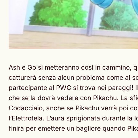
Ash e Go si metteranno così in cammino, qu
catturerà senza alcun problema come al so
partecipante al PWC si trova nei paraggi! I
che se la dovrà vedere con Pikachu. La sfid
Codacciaio, anche se Pikachu verrà poi col
l’Elettrotela. L’aura sprigionata durante l
finirà per emettere un bagliore quando Pika