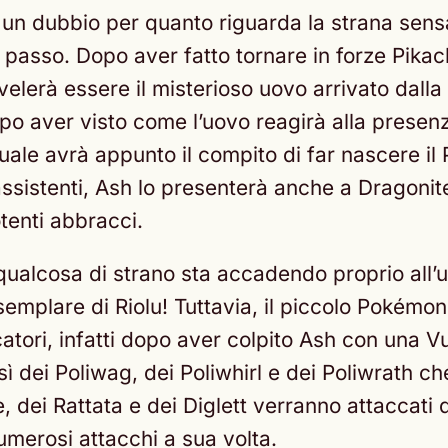
n dubbio per quanto riguarda la strana sensaz
il passo. Dopo aver fatto tornare in forze Pik
ivelerà essere il misterioso uovo arrivato dal
po aver visto come l’uovo reagirà alla presenza
 quale avrà appunto il compito di far nascere i
assistenti, Ash lo presenterà anche a Dragonite
tenti abbracci.
qualcosa di strano sta accadendo proprio all’
emplare di Riolu! Tuttavia, il piccolo Pokém
rcatori, infatti dopo aver colpito Ash con una 
ì dei Poliwag, dei Poliwhirl e dei Poliwrath ch
, dei Rattata e dei Diglett verranno attaccati d
merosi attacchi a sua volta.