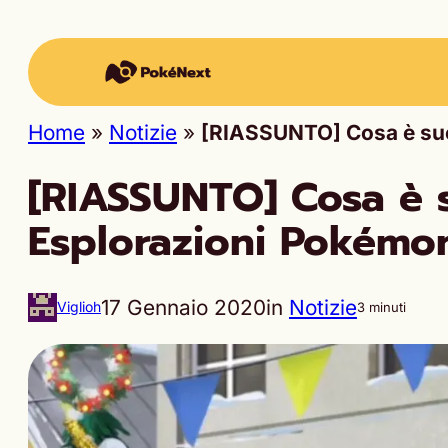
Home
»
Notizie
»
[RIASSUNTO] Cosa è suc
[RIASSUNTO] Cosa è s
Esplorazioni Pokémo
17 Gennaio 2020
in
Notizie
Viglioh
3 minuti