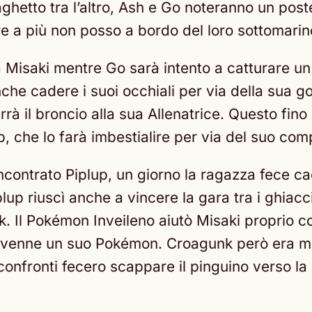
aghetto tra l’altro, Ash e Go noteranno un poste
re a più non posso a bordo del loro sottomari
rà Misaki mentre Go sarà intento a catturare 
nche cadere i suoi occhiali per via della sua 
rà il broncio alla sua Allenatrice. Questo fin
p, che lo farà imbestialire per via del suo c
contrato Piplup, un giorno la ragazza fece ca
plup riuscì anche a vincere la gara tra i ghiacc
k. Il Pokémon Inveileno aiutò Misaki proprio 
 divenne un suo Pokémon. Croagunk però era mig
i confronti fecero scappare il pinguino verso l