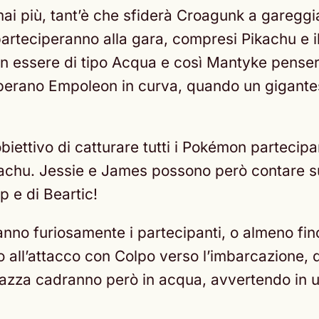
i più, tant’è che sfiderà Croagunk a gareggiar
 parteciperanno alla gara, compresi Pikachu e 
on essere di tipo Acqua e così Mantyke penser
perano Empoleon in curva, quando un gigantes
’obiettivo di catturare tutti i Pokémon parteci
kachu. Jessie e James possono però contare s
 e di Beartic!
no furiosamente i partecipanti, o almeno fin
all’attacco con Colpo verso l’imbarcazione, d
ragazza cadranno però in acqua, avvertendo in 