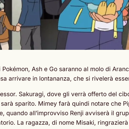
i Pokémon, Ash e Go saranno al molo di Aranci
osa arrivare in lontananza, che si rivelerà ess
essor. Sakuragi, dove gli verrà offerto del cib
o sarà sparito. Mimey farà quindi notare che P
, quando all’improvviso Renji avviserà il grup
rio. La ragazza, di nome Misaki, ringrazierà i 