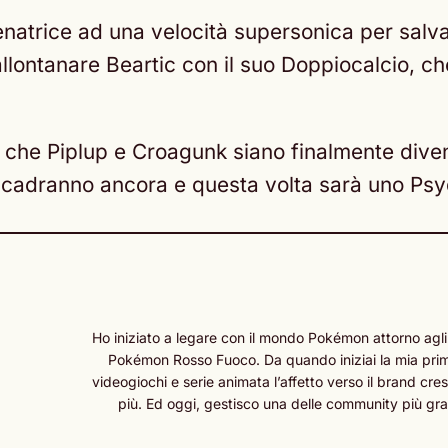
llenatrice ad una velocità supersonica per salv
llontanare Beartic con il suo Doppiocalcio, che
è che Piplup e Croagunk siano finalmente dive
i cadranno ancora e questa volta sarà uno Psyd
Ho iniziato a legare con il mondo Pokémon attorno agli
Pokémon Rosso Fuoco. Da quando iniziai la mia prima
videogiochi e serie animata l’affetto verso il brand cr
più. Ed oggi, gestisco una delle community più grand