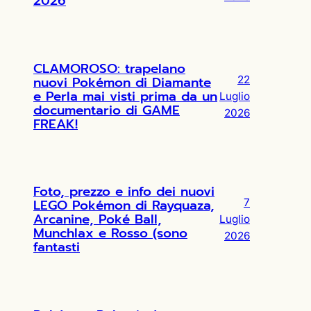
2026
CLAMOROSO: trapelano
nuovi Pokémon di Diamante
22
e Perla mai visti prima da un
Luglio
documentario di GAME
2026
FREAK!
Foto, prezzo e info dei nuovi
LEGO Pokémon di Rayquaza,
7
Arcanine, Poké Ball,
Luglio
Munchlax e Rosso (sono
2026
fantasti