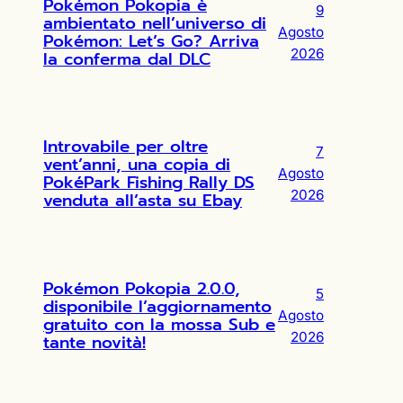
Pokémon Pokopia è
9
ambientato nell’universo di
Agosto
Pokémon: Let’s Go? Arriva
2026
la conferma dal DLC
Introvabile per oltre
7
vent’anni, una copia di
Agosto
PokéPark Fishing Rally DS
2026
venduta all’asta su Ebay
Pokémon Pokopia 2.0.0,
5
disponibile l’aggiornamento
Agosto
gratuito con la mossa Sub e
2026
tante novità!