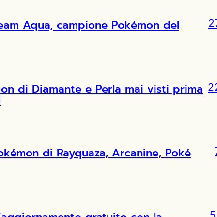
l Team Aqua, campione Pokémon del
2
 di Diamante e Perla mai visti prima
2
!
Pokémon di Rayquaza, Arcanine, Poké
l’aggiornamento gratuito con la
5