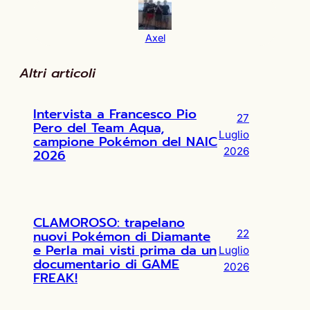
Axel
Altri articoli
Intervista a Francesco Pio
27
Pero del Team Aqua,
Luglio
campione Pokémon del NAIC
2026
2026
CLAMOROSO: trapelano
nuovi Pokémon di Diamante
22
e Perla mai visti prima da un
Luglio
documentario di GAME
2026
FREAK!