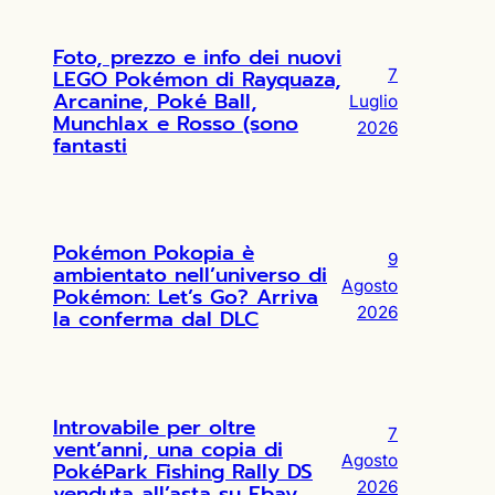
Foto, prezzo e info dei nuovi
LEGO Pokémon di Rayquaza,
7
Arcanine, Poké Ball,
Luglio
Munchlax e Rosso (sono
2026
fantasti
Pokémon Pokopia è
9
ambientato nell’universo di
Agosto
Pokémon: Let’s Go? Arriva
2026
la conferma dal DLC
Introvabile per oltre
7
vent’anni, una copia di
Agosto
PokéPark Fishing Rally DS
2026
venduta all’asta su Ebay