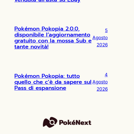
Pokémon Pokopia 2.0.0,
5
disponibile l’aggiornamento
Agosto
gratuito con la mossa Sub e
2026
tante novità!
Pokémon Pokopia: tutto
4
quello che c’è da sapere sul
Agosto
Pass di espansione
2026