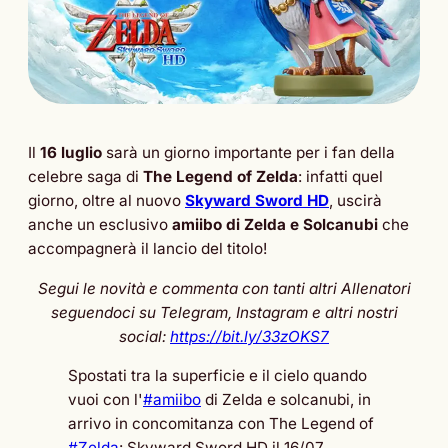
Il
16 luglio
sarà un giorno importante per i fan della
celebre saga di
The Legend of Zelda
: infatti quel
giorno, oltre al nuovo
Skyward Sword HD
, uscirà
anche un esclusivo
amiibo di Zelda e Solcanubi
che
accompagnerà il lancio del titolo!
Segui le novità e commenta con tanti altri Allenatori
seguendoci su Telegram, Instagram e altri nostri
social:
https://bit.ly/33zOKS7
Spostati tra la superficie e il cielo quando
vuoi con l'
#amiibo
di Zelda e solcanubi, in
arrivo in concomitanza con The Legend of
#Zelda
: Skyward Sword HD il 16/07.