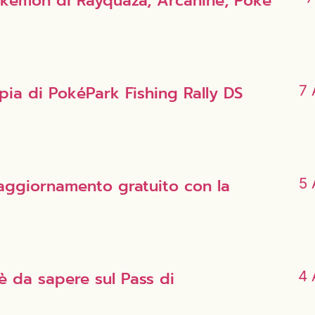
Pokémon di Rayquaza, Arcanine, Poké
opia di PokéPark Fishing Rally DS
7 
’aggiornamento gratuito con la
5 
è da sapere sul Pass di
4 