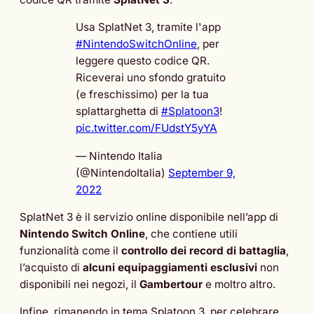
Usa SplatNet 3, tramite l'app
#NintendoSwitchOnline
, per
leggere questo codice QR.
Riceverai uno sfondo gratuito
(e freschissimo) per la tua
splattarghetta di
#Splatoon3
!
pic.twitter.com/FUdstY5yYA
— Nintendo Italia
(@NintendoItalia)
September 9,
2022
SplatNet 3 è il servizio online disponibile nell’app di
Nintendo Switch Online
, che contiene utili
funzionalità come il
controllo dei record di battaglia
,
l’acquisto di
alcuni equipaggiamenti esclusivi
non
disponibili nei negozi, il
Gambertour
e moltro altro.
Infine, rimanendo in tema Splatoon 3, per celebrare