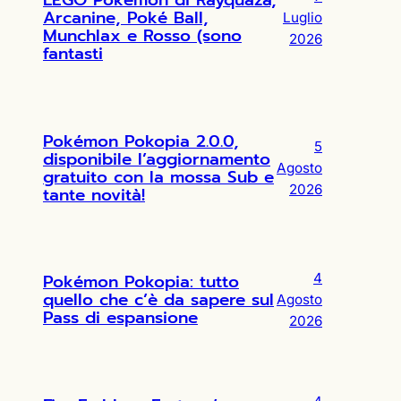
LEGO Pokémon di Rayquaza,
Arcanine, Poké Ball,
Luglio
Munchlax e Rosso (sono
2026
fantasti
Pokémon Pokopia 2.0.0,
5
disponibile l’aggiornamento
Agosto
gratuito con la mossa Sub e
2026
tante novità!
Pokémon Pokopia: tutto
4
quello che c’è da sapere sul
Agosto
Pass di espansione
2026