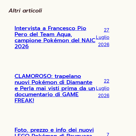
Altri articoli
Intervista a Francesco Pio
27
Pero del Team Aqua,
Luglio
campione Pokémon del NAIC
2026
2026
CLAMOROSO: trapelano
nuovi Pokémon di Diamante
22
e Perla mai visti prima da un
Luglio
documentario di GAME
2026
FREAK!
Foto, prezzo e info dei nuovi
7