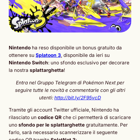
Nintendo
ha reso disponibile un bonus gratuito da
ottenere su
Splatoon 3
, disponibile da ieri su
Nintendo Switch
: uno sfondo esclusivo per decorare
la nostra
splattarghetta
!
Entra nel Gruppo Telegram di Pokémon Next per
seguire tutte le novità e commentarle con gli altri
utenti:
http://bit.ly/2F95vcD
Tramite gli account Twitter ufficiale, Nintendo ha
rilasciato un
codice QR
che ci permetterà di scaricare
uno
sfondo per le splattarghette
gratuitamente. Per
farlo, sarà necessario scannerizzare il seguente
codice QR tramite
SplatNet 3
: