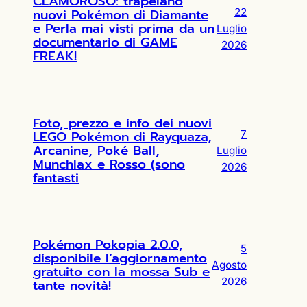
CLAMOROSO: trapelano
nuovi Pokémon di Diamante
22
e Perla mai visti prima da un
Luglio
documentario di GAME
2026
FREAK!
Foto, prezzo e info dei nuovi
LEGO Pokémon di Rayquaza,
7
Arcanine, Poké Ball,
Luglio
Munchlax e Rosso (sono
2026
fantasti
Pokémon Pokopia 2.0.0,
5
disponibile l’aggiornamento
Agosto
gratuito con la mossa Sub e
2026
tante novità!