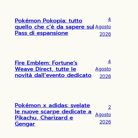
Pokémon Pokopia: tutto
4
quello che c’è da sapere sul
Agosto
Pass di espansione
2026
Fire Emblem: Fortune’s
4
Weave Direct, tutte le
Agosto
novità dall’evento dedicato
2026
Pokémon x adidas: svelate
2
le nuove scarpe dedicate a
Agosto
Pikachu, Charizard e
2026
Gengar