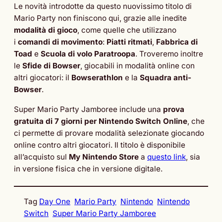
Le novità introdotte da questo nuovissimo titolo di
Mario Party non finiscono qui, grazie alle inedite
modalità di gioco
, come quelle che utilizzano
i
comandi di movimento
:
Piatti ritmati
,
Fabbrica di
Toad
e
Scuola di volo Paratroopa
. Troveremo inoltre
le
Sfide di Bowser
, giocabili in modalità online con
altri giocatori: il
Bowserathlon
e la
Squadra anti-
Bowser
.
Super Mario Party Jamboree include una
prova
gratuita di 7 giorni per Nintendo Switch Online
, che
ci permette di provare modalità selezionate giocando
online contro altri giocatori. Il titolo è disponibile
all’acquisto sul
My Nintendo Store
a
questo link
, sia
in versione fisica che in versione digitale.
Tag
Day One
Mario Party
Nintendo
Nintendo
Switch
Super Mario Party Jamboree