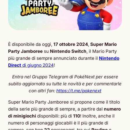
È disponibile da oggi,
17 ottobre 2024
,
Super Mario
Party Jamboree
su
Nintendo Switch
, il Mario Party
più grande di sempre annunciato durante il
Nintendo
Direct
di giugno 2024
!
Entra nel Gruppo Telegram di PokéNext per essere
subito aggiornato su tutte le novità e per commentarle
con altri fan:
https://t.me/pokenext
Super Mario Party Jamboree si propone come il titolo
della serie più grande di sempre, a partire dal
numero
di minigiochi
disponibili: più di
110
! Inoltre, anche il
numero di personaggi giocabili è il più grande di
sempre, con ben
22
personaggi, tra cui
Pauline
e