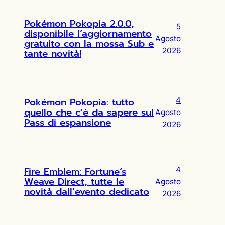
Pokémon Pokopia 2.0.0,
5
disponibile l’aggiornamento
Agosto
gratuito con la mossa Sub e
2026
tante novità!
Pokémon Pokopia: tutto
4
quello che c’è da sapere sul
Agosto
Pass di espansione
2026
Fire Emblem: Fortune’s
4
Weave Direct, tutte le
Agosto
novità dall’evento dedicato
2026