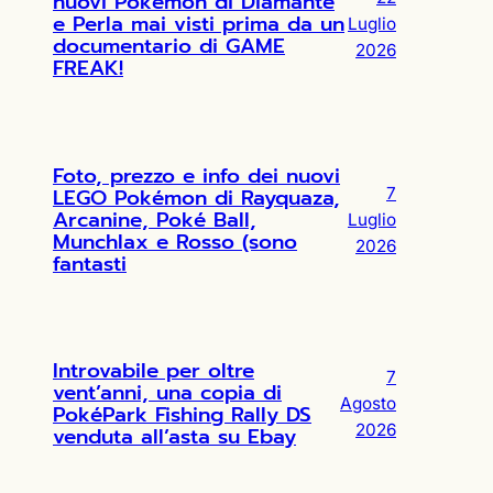
nuovi Pokémon di Diamante
e Perla mai visti prima da un
Luglio
documentario di GAME
2026
FREAK!
Foto, prezzo e info dei nuovi
LEGO Pokémon di Rayquaza,
7
Arcanine, Poké Ball,
Luglio
Munchlax e Rosso (sono
2026
fantasti
Introvabile per oltre
7
vent’anni, una copia di
Agosto
PokéPark Fishing Rally DS
2026
venduta all’asta su Ebay