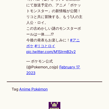
にて放送予定の、アニメ「ポケッ
トモンスター」の新情報が公開！
リコと共に冒険する、もう1人の主
人公・ロイ。
この古めかしい謎のモンスターボ
ールは一体……!?
今後の発表もお楽しみに！
#アニ
ポケ
#リコとロイ
pic.twitter.com/M1SIrmB2y2
— ポケモン公式
(@Pokemon_cojp)
February 17,
2023
Tag
Anime Pokémon