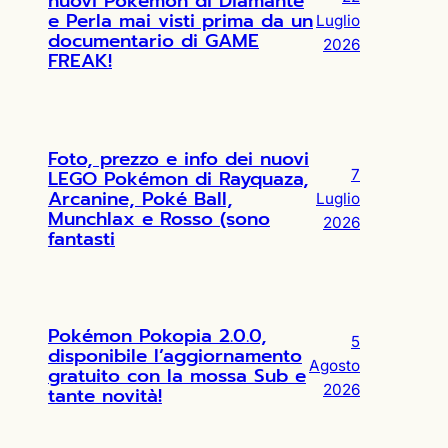
nuovi Pokémon di Diamante
e Perla mai visti prima da un
Luglio
documentario di GAME
2026
FREAK!
Foto, prezzo e info dei nuovi
LEGO Pokémon di Rayquaza,
7
Arcanine, Poké Ball,
Luglio
Munchlax e Rosso (sono
2026
fantasti
Pokémon Pokopia 2.0.0,
5
disponibile l’aggiornamento
Agosto
gratuito con la mossa Sub e
2026
tante novità!