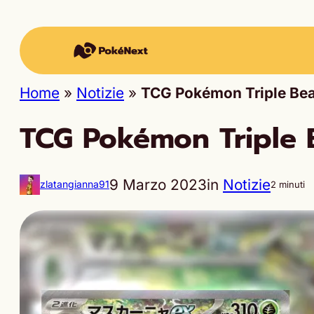
Home
»
Notizie
»
TCG Pokémon Triple Beat
TCG Pokémon Triple B
9 Marzo 2023
in
Notizie
zlatangianna91
2 minuti