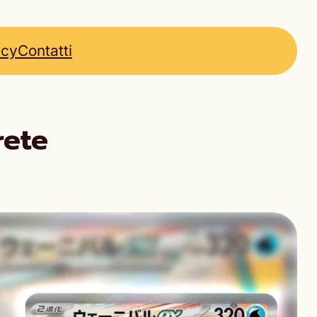
icy
Contatti
rete