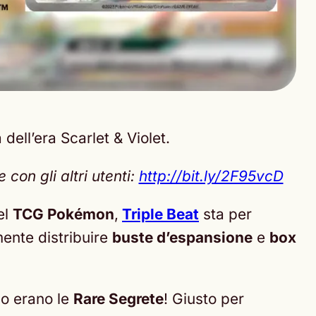
ell’era Scarlet & Violet.
con gli altri utenti:
http://bit.ly/2F95vcD
el
TCG Pokémon
,
Triple Beat
sta per
lmente distribuire
buste d’espansione
e
box
o erano le
Rare Segrete
! Giusto per