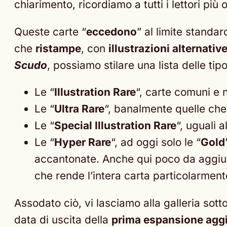
chiarimento, ricordiamo a tutti i lettori pi
Queste carte “
eccedono
” al limite standa
che
ristampe
, con
illustrazioni alternativ
Scudo
, possiamo stilare una lista delle ti
Le “
Illustration Rare
“, carte comuni e 
Le “
Ultra Rare
“, banalmente quelle che
Le “
Special Illustration Rare
“, uguali 
Le “
Hyper Rare
“, ad oggi solo le “
Gold
accantonate. Anche qui poco da aggiung
che rende l’intera carta particolarmente
Assodato ciò, vi lasciamo alla galleria sot
data di uscita della
prima espansione agg