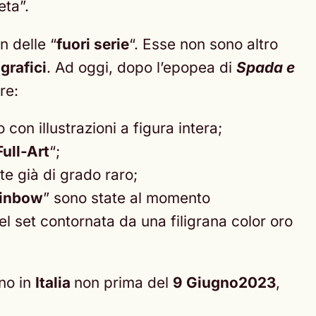
eta”.
n delle “
fuori serie
“. Esse non sono altro
grafici
. Ad oggi, dopo l’epopea di
Spada e
re:
on illustrazioni a figura intera;
Full-Art
“;
te già di grado raro;
inbow
” sono state al momento
 set contornata da una filigrana color oro
nno in
Italia
non prima del
9 Giugno2023
,