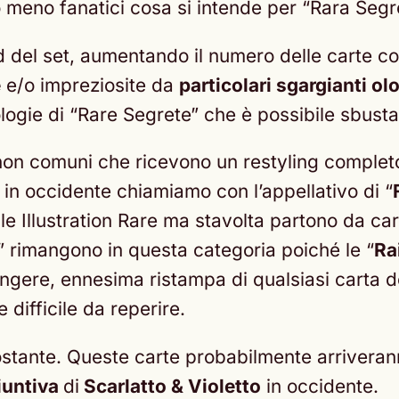
ù o meno fanatici cosa si intende per “Rara Segr
rd del set, aumentando il numero delle carte co
e
e/o impreziosite da
particolari sgargianti olo
pologie di “Rare Segrete” che è possibile sbusta
non comuni che ricevono un restyling completo c
 in occidente chiamiamo con l’appellativo di “
alle Illustration Rare ma stavolta partono da car
” rimangono in questa categoria poiché le “
Ra
ere, ennesima ristampa di qualsiasi carta del
 difficile da reperire.
tostante. Queste carte probabilmente arrivera
iuntiva
di
Scarlatto & Violetto
in occidente.