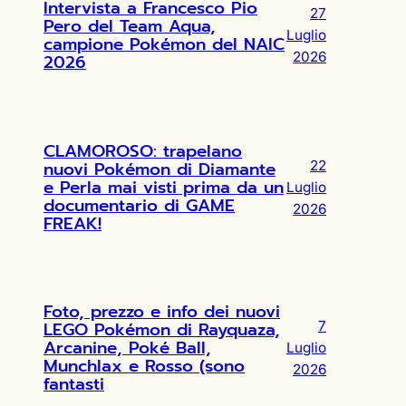
Intervista a Francesco Pio
27
Pero del Team Aqua,
Luglio
campione Pokémon del NAIC
2026
2026
CLAMOROSO: trapelano
nuovi Pokémon di Diamante
22
e Perla mai visti prima da un
Luglio
documentario di GAME
2026
FREAK!
Foto, prezzo e info dei nuovi
LEGO Pokémon di Rayquaza,
7
Arcanine, Poké Ball,
Luglio
Munchlax e Rosso (sono
2026
fantasti