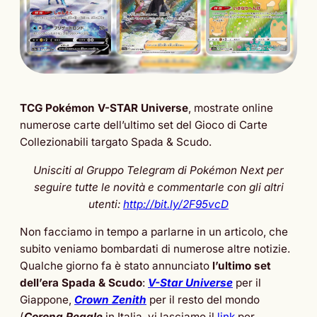
TCG Pokémon V-STAR Universe
, mostrate online
numerose carte dell’ultimo set del Gioco di Carte
Collezionabili targato Spada & Scudo.
Unisciti al Gruppo Telegram di Pokémon Next per
seguire tutte le novità e commentarle con gli altri
utenti:
http://bit.ly/2F95vcD
Non facciamo in tempo a parlarne in un articolo, che
subito veniamo bombardati di numerose altre notizie.
Qualche giorno fa è stato annunciato
l’ultimo set
dell’era Spada & Scudo
:
V-Star Universe
per il
Giappone,
Crown Zenith
per il resto del mondo
(
Corona Regale
in Italia, vi lasciamo il
link
per