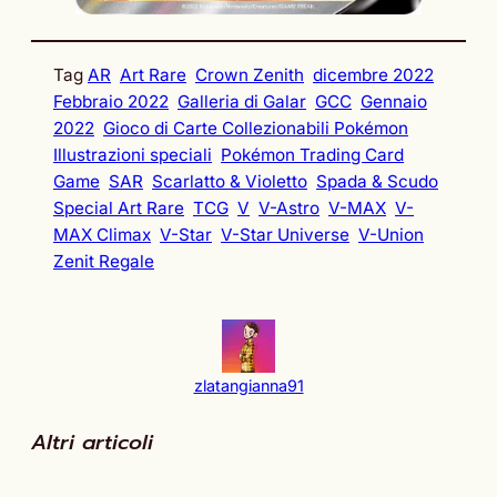
Tag
AR
Art Rare
Crown Zenith
dicembre 2022
Febbraio 2022
Galleria di Galar
GCC
Gennaio
2022
Gioco di Carte Collezionabili Pokémon
Illustrazioni speciali
Pokémon Trading Card
Game
SAR
Scarlatto & Violetto
Spada & Scudo
Special Art Rare
TCG
V
V-Astro
V-MAX
V-
MAX Climax
V-Star
V-Star Universe
V-Union
Zenit Regale
zlatangianna91
Altri articoli