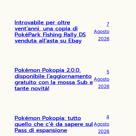
Introvabile per oltre
7
vent’anni, una copia di
Agosto
PokéPark Fishing Rally DS
2026
venduta all’asta su Ebay
Pokémon Pokopia 2.0.0,
5
disponibile l’aggiornamento
Agosto
gratuito con la mossa Sub e
2026
tante novità!
Pokémon Pokopia: tutto
4
quello che c’è da sapere sul
Agosto
Pass di espansione
2026