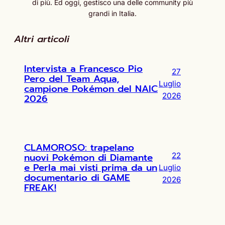
di più. Ed oggi, gestisco una delle community più
grandi in Italia.
Altri articoli
Intervista a Francesco Pio
27
Pero del Team Aqua,
Luglio
campione Pokémon del NAIC
2026
2026
CLAMOROSO: trapelano
nuovi Pokémon di Diamante
22
e Perla mai visti prima da un
Luglio
documentario di GAME
2026
FREAK!