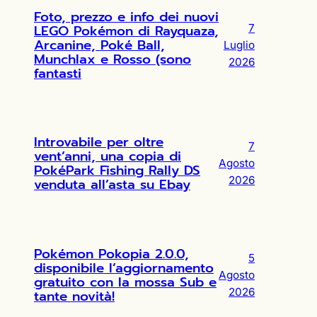
Foto, prezzo e info dei nuovi
LEGO Pokémon di Rayquaza,
7
Arcanine, Poké Ball,
Luglio
Munchlax e Rosso (sono
2026
fantasti
Introvabile per oltre
7
vent’anni, una copia di
Agosto
PokéPark Fishing Rally DS
2026
venduta all’asta su Ebay
Pokémon Pokopia 2.0.0,
5
disponibile l’aggiornamento
Agosto
gratuito con la mossa Sub e
2026
tante novità!