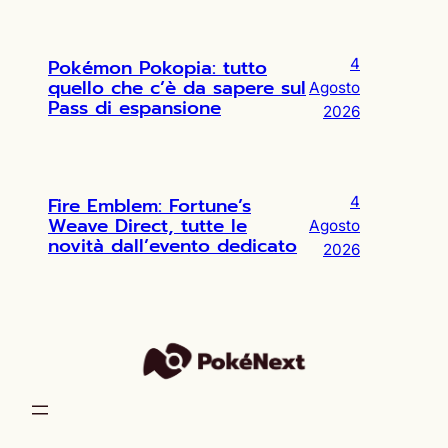
Pokémon Pokopia: tutto
4
quello che c’è da sapere sul
Agosto
Pass di espansione
2026
Fire Emblem: Fortune’s
4
Weave Direct, tutte le
Agosto
novità dall’evento dedicato
2026