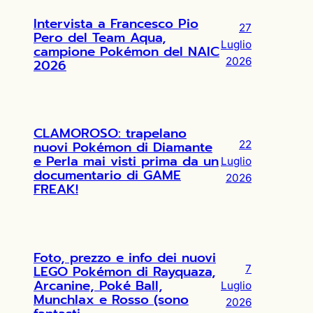
Intervista a Francesco Pio
27
Pero del Team Aqua,
Luglio
campione Pokémon del NAIC
2026
2026
CLAMOROSO: trapelano
nuovi Pokémon di Diamante
22
e Perla mai visti prima da un
Luglio
documentario di GAME
2026
FREAK!
Foto, prezzo e info dei nuovi
LEGO Pokémon di Rayquaza,
7
Arcanine, Poké Ball,
Luglio
Munchlax e Rosso (sono
2026