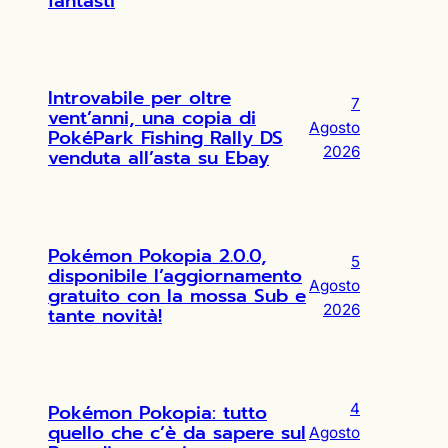
fantasti
Introvabile per oltre
7
vent’anni, una copia di
Agosto
PokéPark Fishing Rally DS
2026
venduta all’asta su Ebay
Pokémon Pokopia 2.0.0,
5
disponibile l’aggiornamento
Agosto
gratuito con la mossa Sub e
2026
tante novità!
Pokémon Pokopia: tutto
4
quello che c’è da sapere sul
Agosto