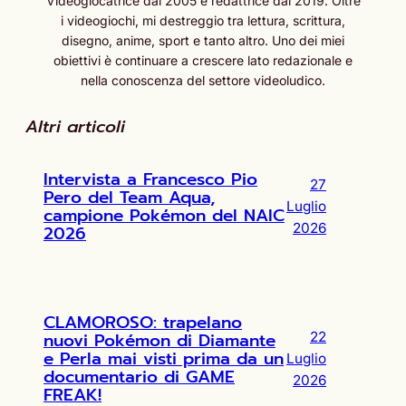
Videogiocatrice dal 2005 e redattrice dal 2019. Oltre
i videogiochi, mi destreggio tra lettura, scrittura,
disegno, anime, sport e tanto altro. Uno dei miei
obiettivi è continuare a crescere lato redazionale e
nella conoscenza del settore videoludico.
Altri articoli
Intervista a Francesco Pio
27
Pero del Team Aqua,
Luglio
campione Pokémon del NAIC
2026
2026
CLAMOROSO: trapelano
nuovi Pokémon di Diamante
22
e Perla mai visti prima da un
Luglio
documentario di GAME
2026
FREAK!