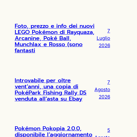
Foto, prezzo e info dei nuovi
LEGO Pokémon di Rayquaza,
7
Arcanine, Poké Ball,
Luglio
Munchlax e Rosso (sono
2026
fantasti
Introvabile per oltre
7
vent’anni, una copia di
Agosto
PokéPark Fishing Rally DS
2026
venduta all’asta su Ebay
Pokémon Pokopia 2.0.0,
5
disponibile l’aggiornamento