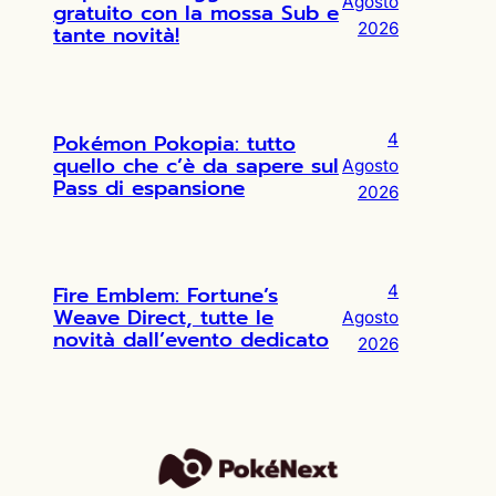
Agosto
gratuito con la mossa Sub e
2026
tante novità!
Pokémon Pokopia: tutto
4
quello che c’è da sapere sul
Agosto
Pass di espansione
2026
Fire Emblem: Fortune’s
4
Weave Direct, tutte le
Agosto
novità dall’evento dedicato
2026