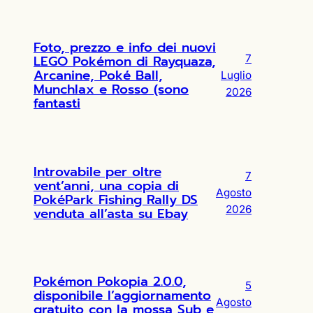
Foto, prezzo e info dei nuovi
LEGO Pokémon di Rayquaza,
7
Arcanine, Poké Ball,
Luglio
Munchlax e Rosso (sono
2026
fantasti
Introvabile per oltre
7
vent’anni, una copia di
Agosto
PokéPark Fishing Rally DS
2026
venduta all’asta su Ebay
Pokémon Pokopia 2.0.0,
5
disponibile l’aggiornamento
Agosto
gratuito con la mossa Sub e