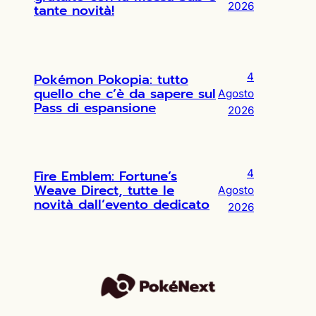
2026
tante novità!
Pokémon Pokopia: tutto
4
quello che c’è da sapere sul
Agosto
Pass di espansione
2026
Fire Emblem: Fortune’s
4
Weave Direct, tutte le
Agosto
novità dall’evento dedicato
2026