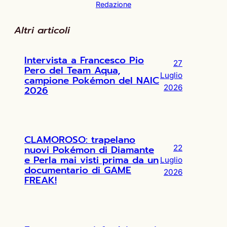
Redazione
Altri articoli
Intervista a Francesco Pio
27
Pero del Team Aqua,
Luglio
campione Pokémon del NAIC
2026
2026
CLAMOROSO: trapelano
nuovi Pokémon di Diamante
22
e Perla mai visti prima da un
Luglio
documentario di GAME
2026
FREAK!