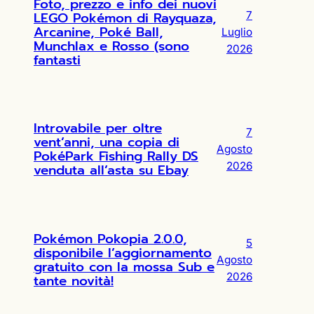
Foto, prezzo e info dei nuovi
LEGO Pokémon di Rayquaza,
7
Arcanine, Poké Ball,
Luglio
Munchlax e Rosso (sono
2026
fantasti
Introvabile per oltre
7
vent’anni, una copia di
Agosto
PokéPark Fishing Rally DS
2026
venduta all’asta su Ebay
Pokémon Pokopia 2.0.0,
5
disponibile l’aggiornamento
Agosto
gratuito con la mossa Sub e
2026
tante novità!