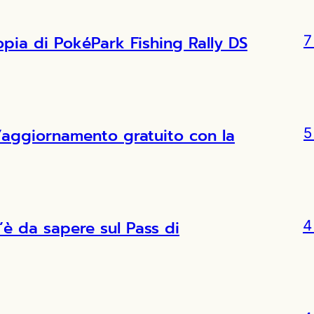
copia di PokéPark Fishing Rally DS
7
l’aggiornamento gratuito con la
5
’è da sapere sul Pass di
4