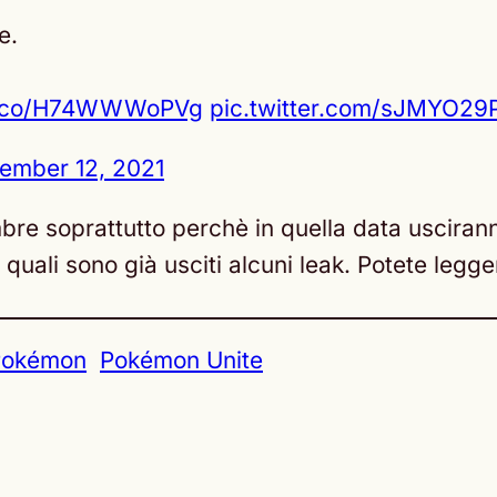
e.
/t.co/H74WWWoPVg
pic.twitter.com/sJMYO29
ember 12, 2021
bre soprattutto perchè in quella data usciran
i quali sono già usciti alcuni leak. Potete legg
Pokémon
Pokémon Unite