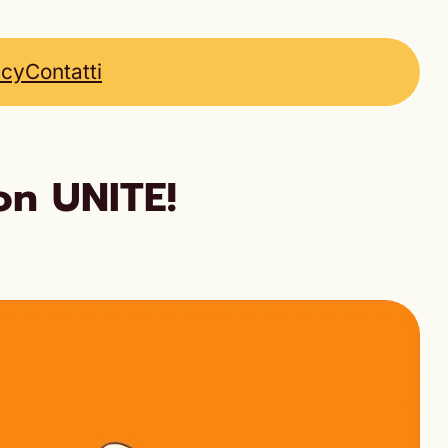
icy
Contatti
on UNITE!