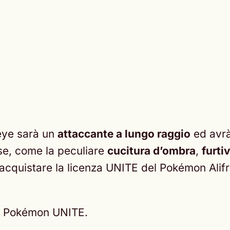
eye sarà un
attaccante a lungo raggio
ed avrà 
sse, come la peculiare
cucitura d’ombra
,
furti
er acquistare la licenza UNITE del Pokémon Ali
n Pokémon UNITE.