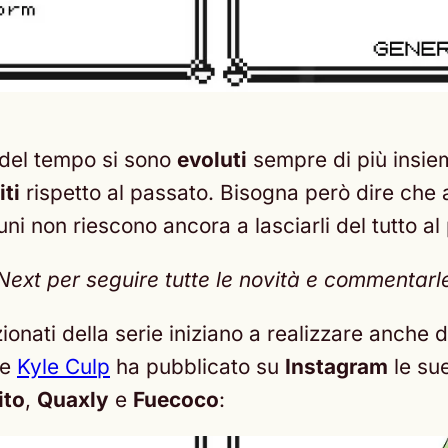
del tempo si sono
evoluti
sempre di più insiem
iti
rispetto al passato. Bisogna però dire che 
ni non riescono ancora a lasciarli del tutto al
t per seguire tutte le novità e commentarle c
fezionati della serie iniziano a realizzare anch
re
Kyle Culp
ha pubblicato su
Instagram
le sue
ito
,
Quaxly
e
Fuecoco
: