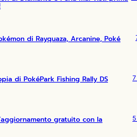
!
Pokémon di Rayquaza, Arcanine, Poké
copia di PokéPark Fishing Rally DS
7
l’aggiornamento gratuito con la
5