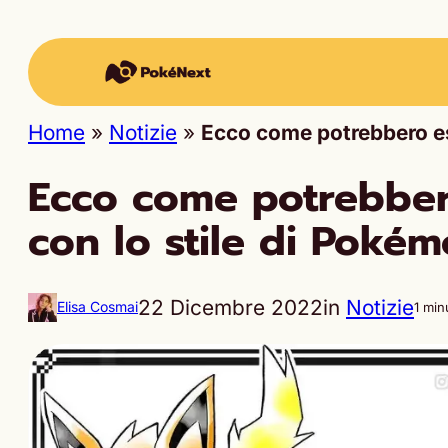
Home
»
Notizie
»
Ecco come potrebbero es
Ecco come potrebber
con lo stile di Poké
22 Dicembre 2022
in
Notizie
Elisa Cosmai
1 min