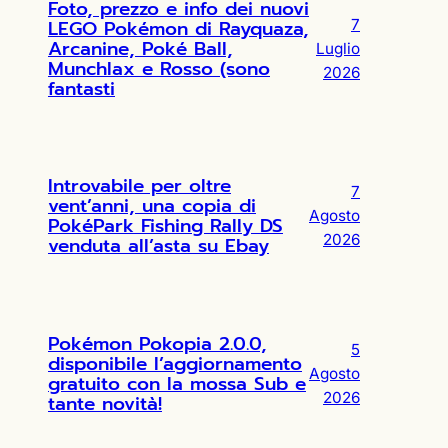
Foto, prezzo e info dei nuovi
LEGO Pokémon di Rayquaza,
7
Arcanine, Poké Ball,
Luglio
Munchlax e Rosso (sono
2026
fantasti
Introvabile per oltre
7
vent’anni, una copia di
Agosto
PokéPark Fishing Rally DS
2026
venduta all’asta su Ebay
Pokémon Pokopia 2.0.0,
5
disponibile l’aggiornamento
Agosto
gratuito con la mossa Sub e
2026
tante novità!