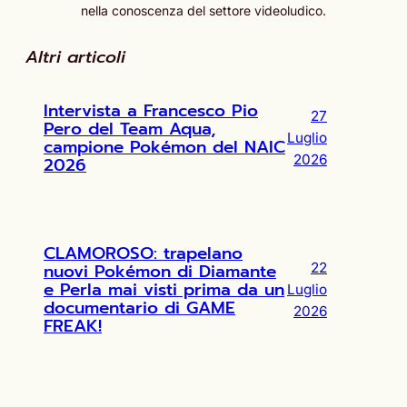
nella conoscenza del settore videoludico.
Altri articoli
Intervista a Francesco Pio
27
Pero del Team Aqua,
Luglio
campione Pokémon del NAIC
2026
2026
CLAMOROSO: trapelano
nuovi Pokémon di Diamante
22
e Perla mai visti prima da un
Luglio
documentario di GAME
2026
FREAK!