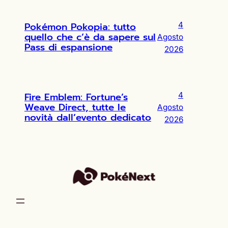
Pokémon Pokopia: tutto
4
quello che c’è da sapere sul
Agosto
Pass di espansione
2026
Fire Emblem: Fortune’s
4
Weave Direct, tutte le
Agosto
novità dall’evento dedicato
2026