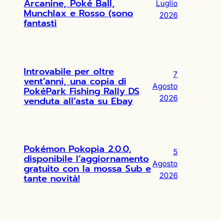
Arcanine, Poké Ball,
Luglio
Munchlax e Rosso (sono
2026
fantasti
Introvabile per oltre
7
vent’anni, una copia di
Agosto
PokéPark Fishing Rally DS
2026
venduta all’asta su Ebay
Pokémon Pokopia 2.0.0,
5
disponibile l’aggiornamento
Agosto
gratuito con la mossa Sub e
2026
tante novità!