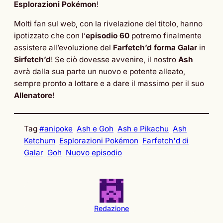
Esplorazioni Pokémon
!
Molti fan sul web, con la rivelazione del titolo, hanno
ipotizzato che con l’
episodio 60
potremo finalmente
assistere all’evoluzione del
Farfetch’d forma Galar
in
Sirfetch’d
! Se ciò dovesse avvenire, il nostro
Ash
avrà dalla sua parte un nuovo e potente alleato,
sempre pronto a lottare e a dare il massimo per il suo
Allenatore
!
Tag
#anipoke
Ash e Goh
Ash e Pikachu
Ash
Ketchum
Esplorazioni Pokémon
Farfetch'd di
Galar
Goh
Nuovo episodio
Redazione