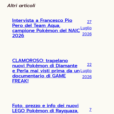
Altri articoli
Intervista a Francesco Pio
27
Pero del Team Aqua,
Luglio
campione Pokémon del NAIC
2026
2026
CLAMOROSO: trapelano
nuovi Pokémon di Diamante
22
e Perla mai visti prima da un
Luglio
documentario di GAME
2026
FREAK!
Foto, prezzo e info dei nuovi
LEGO Pokémon di Rayquaza,
7