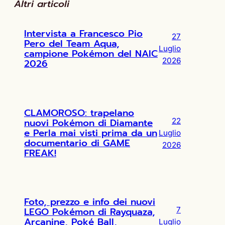
Altri articoli
Intervista a Francesco Pio
27
Pero del Team Aqua,
Luglio
campione Pokémon del NAIC
2026
2026
CLAMOROSO: trapelano
nuovi Pokémon di Diamante
22
e Perla mai visti prima da un
Luglio
documentario di GAME
2026
FREAK!
Foto, prezzo e info dei nuovi
LEGO Pokémon di Rayquaza,
7
Arcanine, Poké Ball,
Luglio