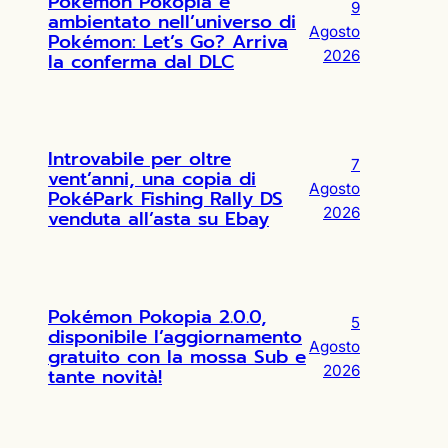
Pokémon Pokopia è
9
ambientato nell’universo di
Agosto
Pokémon: Let’s Go? Arriva
2026
la conferma dal DLC
Introvabile per oltre
7
vent’anni, una copia di
Agosto
PokéPark Fishing Rally DS
2026
venduta all’asta su Ebay
Pokémon Pokopia 2.0.0,
5
disponibile l’aggiornamento
Agosto
gratuito con la mossa Sub e
2026
tante novità!