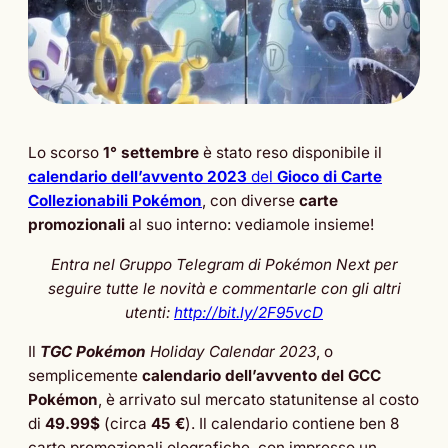
Lo scorso
1° settembre
è stato reso disponibile il
calendario dell’avvento 2023
del
Gioco di Carte
Collezionabili Pokémon
, con diverse
carte
promozionali
al suo interno: vediamole insieme!
Entra nel Gruppo Telegram di Pokémon Next per
seguire tutte le novità e commentarle con gli altri
utenti:
http://bit.ly/2F95vcD
Il
TGC Pokémon
Holiday Calendar 2023
, o
semplicemente
calendario dell’avvento
del GCC
Pokémon
, è arrivato sul mercato statunitense al costo
di
49.99$
(circa
45 €
). Il calendario contiene ben 8
carte promozionali olografiche, con impresso un