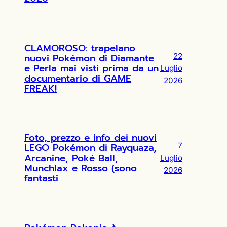
CLAMOROSO: trapelano
nuovi Pokémon di Diamante
22
e Perla mai visti prima da un
Luglio
documentario di GAME
2026
FREAK!
Foto, prezzo e info dei nuovi
LEGO Pokémon di Rayquaza,
7
Arcanine, Poké Ball,
Luglio
Munchlax e Rosso (sono
2026
fantasti