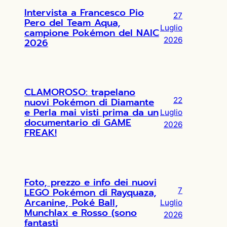
Intervista a Francesco Pio
27
Pero del Team Aqua,
Luglio
campione Pokémon del NAIC
2026
2026
CLAMOROSO: trapelano
nuovi Pokémon di Diamante
22
e Perla mai visti prima da un
Luglio
documentario di GAME
2026
FREAK!
Foto, prezzo e info dei nuovi
LEGO Pokémon di Rayquaza,
7
Arcanine, Poké Ball,
Luglio
Munchlax e Rosso (sono
2026
fantasti