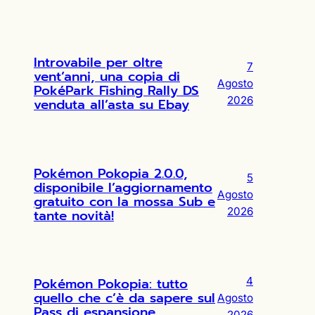
Introvabile per oltre
7
vent’anni, una copia di
Agosto
PokéPark Fishing Rally DS
2026
venduta all’asta su Ebay
Pokémon Pokopia 2.0.0,
5
disponibile l’aggiornamento
Agosto
gratuito con la mossa Sub e
2026
tante novità!
Pokémon Pokopia: tutto
4
quello che c’è da sapere sul
Agosto
Pass di espansione
2026