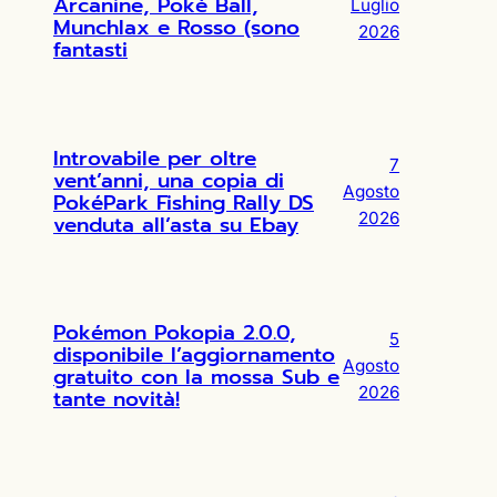
Arcanine, Poké Ball,
Luglio
Munchlax e Rosso (sono
2026
fantasti
Introvabile per oltre
7
vent’anni, una copia di
Agosto
PokéPark Fishing Rally DS
2026
venduta all’asta su Ebay
Pokémon Pokopia 2.0.0,
5
disponibile l’aggiornamento
Agosto
gratuito con la mossa Sub e
2026
tante novità!