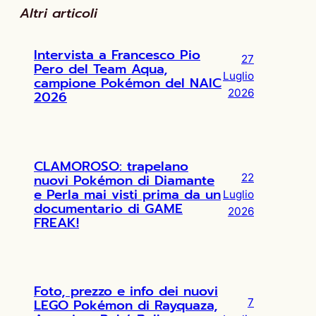
Altri articoli
Intervista a Francesco Pio
27
Pero del Team Aqua,
Luglio
campione Pokémon del NAIC
2026
2026
CLAMOROSO: trapelano
nuovi Pokémon di Diamante
22
e Perla mai visti prima da un
Luglio
documentario di GAME
2026
FREAK!
Foto, prezzo e info dei nuovi
LEGO Pokémon di Rayquaza,
7