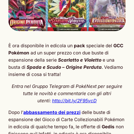
È ora disponibile in edicola un
pack
speciale del
GCC
Pokémon
ad un super prezzo con due buste di
espansione della serie
Scarlatto e Violetto
e una
busta di
Spada e Scudo – Origine Perduta
. Vediamo
insieme di cosa si tratta!
Entra nel Gruppo Telegram di PokéNext per seguire
tutte le novità e commentarle con gli altri
utenti:
http://bit.ly/2F95vcD
Dopo l’
abbassamento dei prezzi
delle buste di
espansione del Gioco di Carte Collezionabili Pokémon
in edicola di qualche tempo fa, le offerte di
Gedis
non
finiscono qui! Infatti, in edicola è ora disponibile