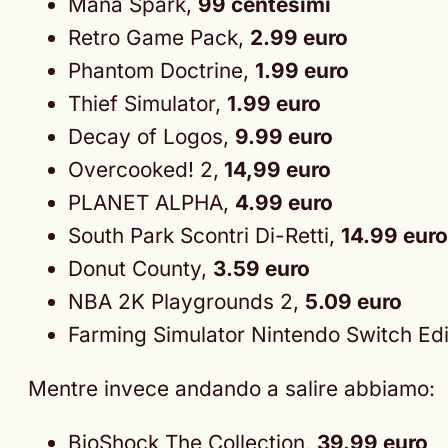
Mana Spark,
99 centesimi
Retro Game Pack,
2.99 euro
Phantom Doctrine,
1.99 euro
Thief Simulator,
1.99 euro
Decay of Logos,
9.99 euro
Overcooked! 2,
14,99 euro
PLANET ALPHA,
4.99 euro
South Park Scontri Di-Retti,
14.99 euro
Donut County,
3.59 euro
NBA 2K Playgrounds 2,
5.09 euro
Farming Simulator Nintendo Switch Edi
Mentre invece andando a salire abbiamo:
BioShock The Collection,
39.99 euro