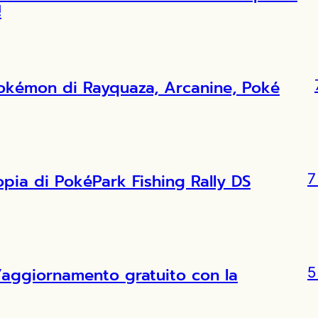
!
Pokémon di Rayquaza, Arcanine, Poké
copia di PokéPark Fishing Rally DS
7
l’aggiornamento gratuito con la
5