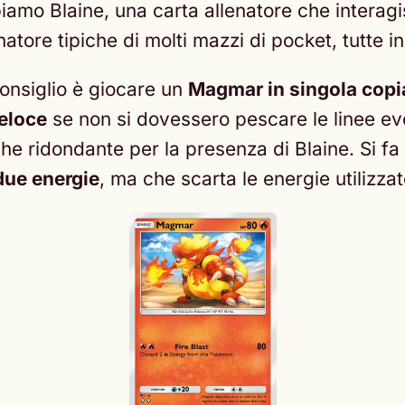
amo Blaine, una carta allenatore che interag
natore tipiche di molti mazzi di pocket, tutte i
consiglio è giocare un
Magmar in singola copi
eloce
se non si dovessero pescare le linee evol
che ridondante per la presenza di Blaine. Si fa
due energie
, ma che scarta le energie utilizzat