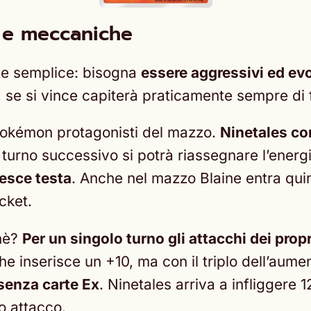
 e meccaniche
te semplice: bisogna
essere aggressivi ed ev
, se si vince capiterà praticamente sempre di fa
 pokémon protagonisti del mazzo.
Ninetales con
 turno successivo si potrà riassegnare l’ene
 esce testa
. Anche nel mazzo Blaine entra qui
cket.
chè?
Per un singolo turno gli attacchi dei pro
he inserisce un +10, ma con il triplo dell’aum
senza carte Ex
. Ninetales arriva a infliggere 
o attacco.