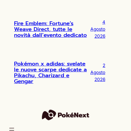
Fire Emblem: Fortune’s
4
Weave Direct, tutte le
Agosto
novità dall’evento dedicato
2026
Pokémon x adidas: svelate
2
le nuove scarpe dedicate a
Agosto
Pikachu, Charizard e
2026
Gengar