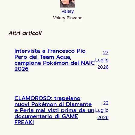
Valery
Valery Piovano
Altri articoli
Intervista a Francesco Pio
27
Pero del Team Aqua,
Luglio
campione Pokémon del NAIC
2026
2026
CLAMOROSO: trapelano
nuovi Pokémon di Diamante
22
e Perla mai visti prima da un
Luglio
documentario di GAME
2026
FREAK!