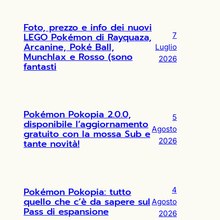
Foto, prezzo e info dei nuovi
LEGO Pokémon di Rayquaza,
7
Arcanine, Poké Ball,
Luglio
Munchlax e Rosso (sono
2026
fantasti
Pokémon Pokopia 2.0.0,
5
disponibile l’aggiornamento
Agosto
gratuito con la mossa Sub e
2026
tante novità!
Pokémon Pokopia: tutto
4
quello che c’è da sapere sul
Agosto
Pass di espansione
2026