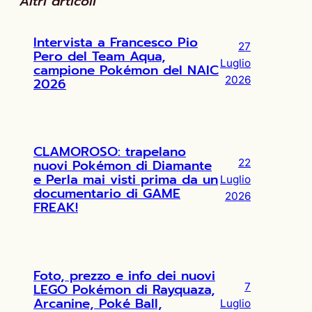
Altri articoli
Intervista a Francesco Pio
27
Pero del Team Aqua,
Luglio
campione Pokémon del NAIC
2026
2026
CLAMOROSO: trapelano
nuovi Pokémon di Diamante
22
e Perla mai visti prima da un
Luglio
documentario di GAME
2026
FREAK!
Foto, prezzo e info dei nuovi
LEGO Pokémon di Rayquaza,
7
Arcanine, Poké Ball,
Luglio