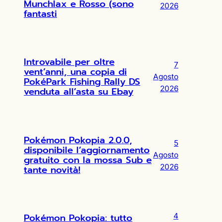
Munchlax e Rosso (sono
2026
fantasti
Introvabile per oltre
7
vent’anni, una copia di
Agosto
PokéPark Fishing Rally DS
2026
venduta all’asta su Ebay
Pokémon Pokopia 2.0.0,
5
disponibile l’aggiornamento
Agosto
gratuito con la mossa Sub e
2026
tante novità!
Pokémon Pokopia: tutto
4