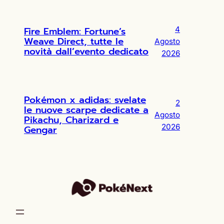
Fire Emblem: Fortune’s
4
Weave Direct, tutte le
Agosto
novità dall’evento dedicato
2026
Pokémon x adidas: svelate
2
le nuove scarpe dedicate a
Agosto
Pikachu, Charizard e
2026
Gengar