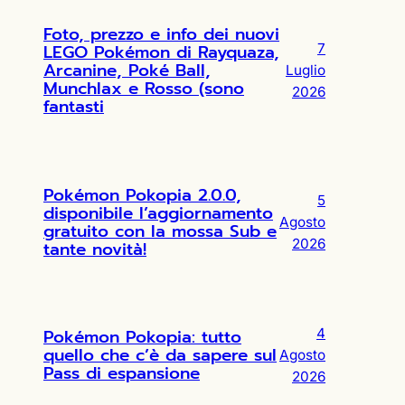
Foto, prezzo e info dei nuovi
LEGO Pokémon di Rayquaza,
7
Arcanine, Poké Ball,
Luglio
Munchlax e Rosso (sono
2026
fantasti
Pokémon Pokopia 2.0.0,
5
disponibile l’aggiornamento
Agosto
gratuito con la mossa Sub e
2026
tante novità!
Pokémon Pokopia: tutto
4
quello che c’è da sapere sul
Agosto
Pass di espansione
2026