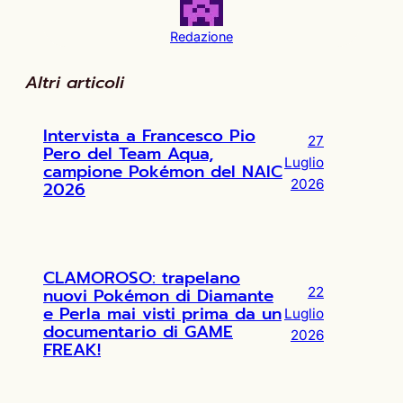
Redazione
Altri articoli
Intervista a Francesco Pio
27
Pero del Team Aqua,
Luglio
campione Pokémon del NAIC
2026
2026
CLAMOROSO: trapelano
nuovi Pokémon di Diamante
22
e Perla mai visti prima da un
Luglio
documentario di GAME
2026
FREAK!