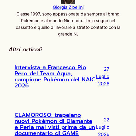
Giorgia Zibellini
Classe 1997, sono appassionata da sempre al brand
Pokémon e al mondo Nintendo. Il mio sogno nel
cassetto è quello di lavorare a stretto contatto con la
grande N.
Altri articoli
Intervista a Francesco Pio
27
Pero del Team Aqua,
Luglio
campione Pokémon del NAIC
2026
2026
CLAMOROSO: trapelano
nuovi Pokémon di Diamante
22
e Perla mai visti prima da un
Luglio
documentario di GAME
2026