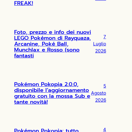
FREAK!
Foto, prezzo e info dei nuovi
LEGO Pokémon di Rayquaza,
7
Arcanine, Poké Ball,
Luglio
Munchlax e Rosso (sono
2026
fantasti
Pokémon Pokopia 2.0.0,
5
disponibile l’aggiornamento
Agosto
gratuito con la mossa Sub e
2026
tante novità!
Pokémon Pokopia: tutto
4