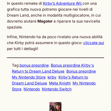
In questo remake di
Kirby’s Adventure Wii
con una
grafica tutta nuova potremo giocare nei livelli di
Dream Land, anche in modalità multigiocatore, in cui
dovremo aiutare
Magolor
a riparare la sua navicella
spaziale.
Infine, Nintendo ha da poco rivelato una nuova abilità
che Kirby potrà assumere in questo gioco:
cliccate qui
per tutti i dettagli!
Tag
bonus preordine
Bonus preordine Kirby's
Return to Dream Land Deluxe
Bonus preordine
My Nintendo Store
kirby
Kirby’s Return to
Dream Land Deluxe
Meta Knight
My Nintendo
Store
Nintendo
Nintendo Switch