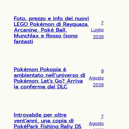
Foto, prezzo e info dei nuovi
LEGO Pokémon di Rayquaza,
7
Arcanine, Poké Ball,
Luglio
Munchlax e Rosso (sono
2026
fantasti
Pokémon Pokopia è
9
ambientato nell’universo di
Agosto
Pokémon: Let’s Go? Arriva
2026
la conferma dal DLC
Introvabile per oltre
7
vent’anni, una copia di
Agosto
PokéPark Fishing Rally DS