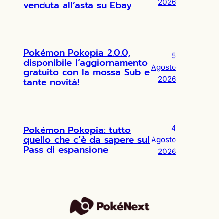
2026
venduta all’asta su Ebay
Pokémon Pokopia 2.0.0,
5
disponibile l’aggiornamento
Agosto
gratuito con la mossa Sub e
2026
tante novità!
Pokémon Pokopia: tutto
4
quello che c’è da sapere sul
Agosto
Pass di espansione
2026