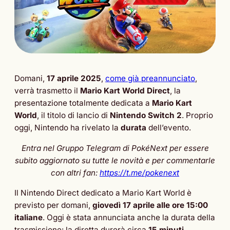
Domani,
17 aprile 2025
,
come già preannunciato
,
verrà trasmetto il
Mario Kart World Direct
, la
presentazione totalmente dedicata a
Mario Kart
World
, il titolo di lancio di
Nintendo Switch 2
. Proprio
oggi, Nintendo ha rivelato la
durata
dell’evento.
Entra nel Gruppo Telegram di PokéNext per essere
subito aggiornato su tutte le novità e per commentarle
con altri fan:
https://t.me/pokenext
Il Nintendo Direct dedicato a Mario Kart World è
previsto per domani,
giovedì 17 aprile alle ore 15:00
italiane
. Oggi è stata annunciata anche la durata della
trasmissione: la diretta durerà circa
15 minuti
.