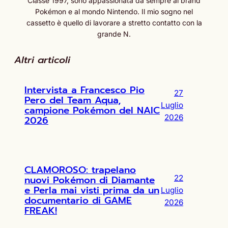
Classe 1997, sono appassionata da sempre al brand
Pokémon e al mondo Nintendo. Il mio sogno nel
cassetto è quello di lavorare a stretto contatto con la
grande N.
Altri articoli
Intervista a Francesco Pio
27
Pero del Team Aqua,
Luglio
campione Pokémon del NAIC
2026
2026
CLAMOROSO: trapelano
nuovi Pokémon di Diamante
22
e Perla mai visti prima da un
Luglio
documentario di GAME
2026
FREAK!