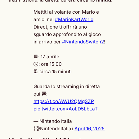
Mettiti al volante con Mario e
amici nel
#MarioKartWorld
Direct, che ti offrirà uno
sguardo approfondito al gioco
in arrivo per
#NintendoSwitch2
!
📆: 17 aprile
🕓: ore 15:00
⏳: circa 15 minuti
Guarda lo streaming in diretta
qui 🏁:
https://t.co/AWU2QMgSZP
pic.twitter.com/AoLD5LbLaT
— Nintendo Italia
(@NintendoItalia)
April 16, 2025