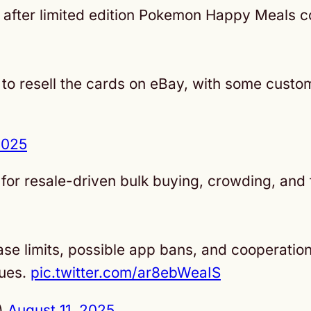
fter limited edition Pokemon Happy Meals co
to resell the cards on eBay, with some custom
2025
or resale-driven bulk buying, crowding, and
ase limits, possible app bans, and cooperation
sues.
pic.twitter.com/ar8ebWeaIS
)
August 11, 2025