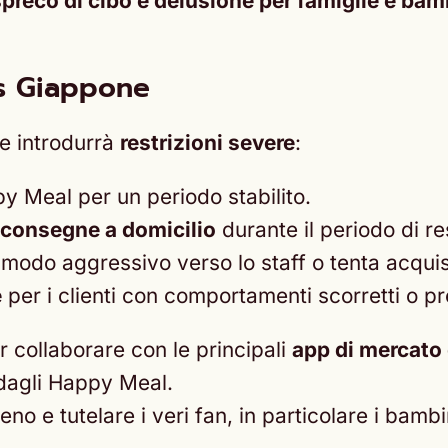
 spreco di cibo e delusione per famiglie e bam
s Giappone
e introdurrà
restrizioni severe
:
y Meal per un periodo stabilito.
e consegne a domicilio
durante il periodo di re
modo aggressivo verso lo staff o tenta acquist
e
per i clienti con comportamenti scorretti o pr
 collaborare con le principali
app di mercato 
 dagli Happy Meal.
o e tutelare i veri fan, in particolare i bambini