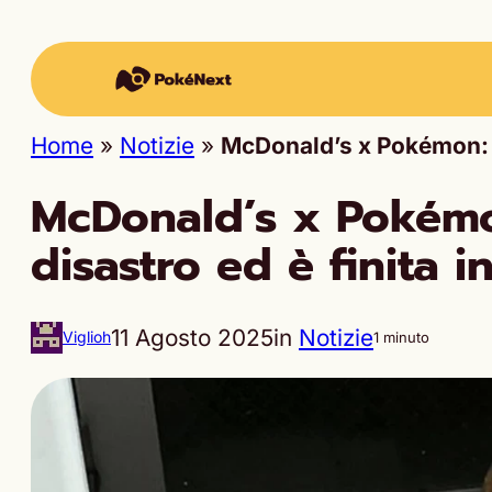
Home
»
Notizie
»
McDonald’s x Pokémon: la
McDonald’s x Pokémon
disastro ed è finita i
11 Agosto 2025
in
Notizie
Viglioh
1 minuto