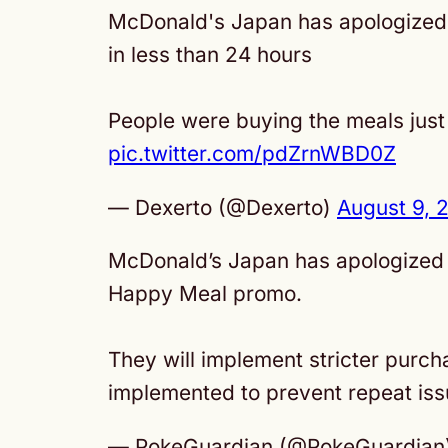
McDonald's Japan has apologized a
in less than 24 hours
People were buying the meals just 
pic.twitter.com/pdZrnWBD0Z
— Dexerto (@Dexerto)
August 9, 
McDonald’s Japan has apologized f
Happy Meal promo.
They will implement stricter purch
implemented to prevent repeat is
— PokeGuardian (@PokeGuardian