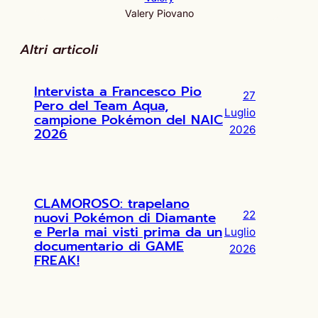
Valery Piovano
Altri articoli
Intervista a Francesco Pio
27
Pero del Team Aqua,
Luglio
campione Pokémon del NAIC
2026
2026
CLAMOROSO: trapelano
nuovi Pokémon di Diamante
22
e Perla mai visti prima da un
Luglio
documentario di GAME
2026
FREAK!