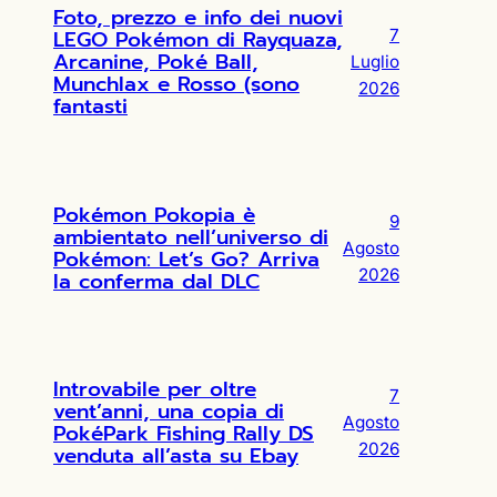
Foto, prezzo e info dei nuovi
LEGO Pokémon di Rayquaza,
7
Arcanine, Poké Ball,
Luglio
Munchlax e Rosso (sono
2026
fantasti
Pokémon Pokopia è
9
ambientato nell’universo di
Agosto
Pokémon: Let’s Go? Arriva
2026
la conferma dal DLC
Introvabile per oltre
7
vent’anni, una copia di
Agosto
PokéPark Fishing Rally DS
2026
venduta all’asta su Ebay