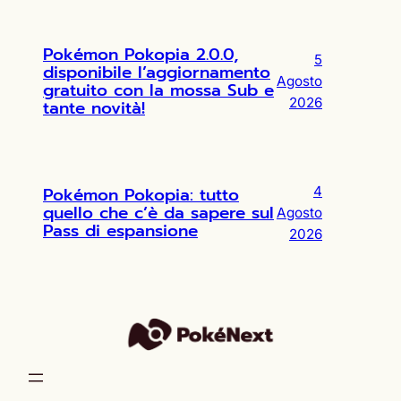
Pokémon Pokopia 2.0.0,
5
disponibile l’aggiornamento
Agosto
gratuito con la mossa Sub e
2026
tante novità!
Pokémon Pokopia: tutto
4
quello che c’è da sapere sul
Agosto
Pass di espansione
2026