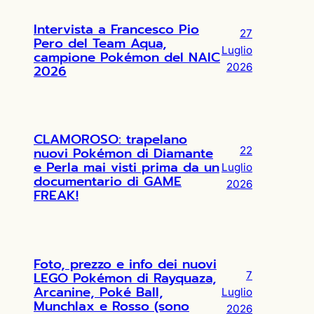
Intervista a Francesco Pio
27
Pero del Team Aqua,
Luglio
campione Pokémon del NAIC
2026
2026
CLAMOROSO: trapelano
nuovi Pokémon di Diamante
22
e Perla mai visti prima da un
Luglio
documentario di GAME
2026
FREAK!
Foto, prezzo e info dei nuovi
LEGO Pokémon di Rayquaza,
7
Arcanine, Poké Ball,
Luglio
Munchlax e Rosso (sono
2026