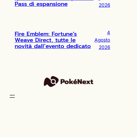
Pass di espansione
2026
Fire Emblem: Fortune’s
4
Weave Direct, tutte le
Agosto
novità dall’evento dedicato
2026