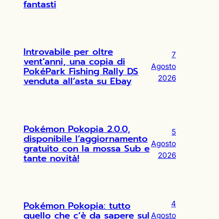
fantasti
Introvabile per oltre
7
vent’anni, una copia di
Agosto
PokéPark Fishing Rally DS
2026
venduta all’asta su Ebay
Pokémon Pokopia 2.0.0,
5
disponibile l’aggiornamento
Agosto
gratuito con la mossa Sub e
2026
tante novità!
Pokémon Pokopia: tutto
4
quello che c’è da sapere sul
Agosto