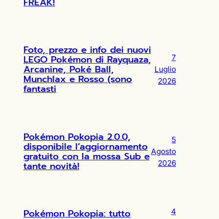
FREAK!
Foto, prezzo e info dei nuovi
LEGO Pokémon di Rayquaza,
7
Arcanine, Poké Ball,
Luglio
Munchlax e Rosso (sono
2026
fantasti
Pokémon Pokopia 2.0.0,
5
disponibile l’aggiornamento
Agosto
gratuito con la mossa Sub e
2026
tante novità!
Pokémon Pokopia: tutto
4