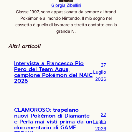
Giorgia Zibellini
Classe 1997, sono appassionata da sempre al brand
Pokémon e al mondo Nintendo. Il mio sogno nel
cassetto è quello di lavorare a stretto contatto con la
grande N.
Altri articoli
Intervista a Francesco Pio
27
Pero del Team Aqua,
Luglio
campione Pokémon del NAIC
2026
2026
CLAMOROSO: trapelano
nuovi Pokémon di Diamante
22
e Perla mai visti prima da un
Luglio
documentario di GAME
2026