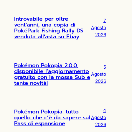
Introvabile per oltre
7
vent’anni, una copia di
Agosto
PokéPark Fishing Rally DS
2026
venduta all’asta su Ebay
Pokémon Pokopia 2.0.0,
5
disponibile l’aggiornamento
Agosto
gratuito con la mossa Sub e
2026
tante novità!
Pokémon Pokopia: tutto
4
quello che c’è da sapere sul
Agosto
Pass di espansione
2026