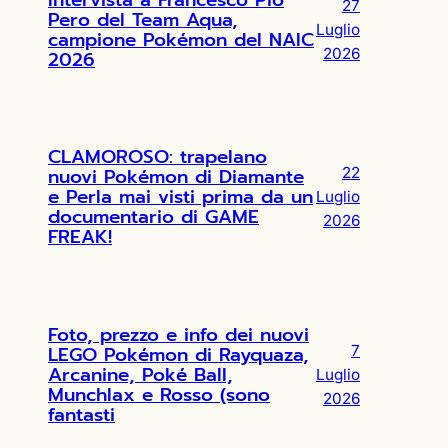
27
Pero del Team Aqua,
Luglio
campione Pokémon del NAIC
2026
2026
CLAMOROSO: trapelano
nuovi Pokémon di Diamante
22
e Perla mai visti prima da un
Luglio
documentario di GAME
2026
FREAK!
Foto, prezzo e info dei nuovi
LEGO Pokémon di Rayquaza,
7
Arcanine, Poké Ball,
Luglio
Munchlax e Rosso (sono
2026
fantasti