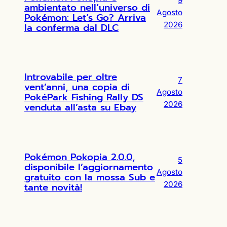
9
ambientato nell’universo di
Agosto
Pokémon: Let’s Go? Arriva
2026
la conferma dal DLC
Introvabile per oltre
7
vent’anni, una copia di
Agosto
PokéPark Fishing Rally DS
2026
venduta all’asta su Ebay
Pokémon Pokopia 2.0.0,
5
disponibile l’aggiornamento
Agosto
gratuito con la mossa Sub e
2026
tante novità!