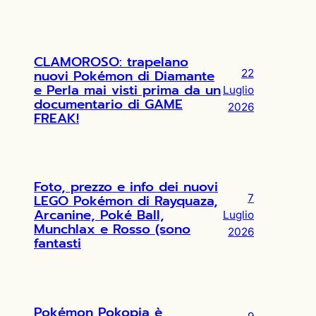
CLAMOROSO: trapelano
nuovi Pokémon di Diamante
22
e Perla mai visti prima da un
Luglio
documentario di GAME
2026
FREAK!
Foto, prezzo e info dei nuovi
LEGO Pokémon di Rayquaza,
7
Arcanine, Poké Ball,
Luglio
Munchlax e Rosso (sono
2026
fantasti
Pokémon Pokopia è