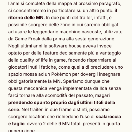
l’analisi completa della mappa al prossimo paragrafo,
ci concentreremo in particolare su un altro punto:
il
ritorno delle MN
. In due punti del trailer, infatti, è
possibile scorgere delle zone in cui saremo obbligati
ad usare le leggendarie macchine nascoste, utilizzate
da Game Freak dalla prima alla sesta generazione.
Negli ultimi anni la software house aveva invece
optato per delle feature decisamente più a vantaggio
della quality of life in game, facendo risparmiare ai
giocatori inutili fatiche, come quella di precludere uno
spazio mossa ad un Pokémon per dovergli insegnare
obbligatoriamente la MN. Speriamo dunque che
questa meccanica venga implementata da Ilca senza
farci tornare alla scomodità del passato, magari
prendendo spunto proprio dagli ultimi titoli della
serie
. Nel trailer, in due frame distinti, possiamo
scorgere location che richiedono l’uso di
scalaroccia
e taglio
, ovvero 2 delle 9 MN totali presenti in quarta
generazione.