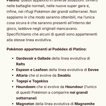
Platino
. Questi appaiono in diverse situazioni: ovvero
nelle battaglie normali, nelle nuove super gare e,
infine, nei rifugi Pokémon dei grandi sotterranei. Non
sappiamo in che modo saranno ottenibili, ma l’unica
cosa sicura è che saranno presenti all’interno del
gioco, laddove negli originali mancavano.
Specifichiamo che alcuni di questi sono appartenenti
alla stesse linea evolutiva.
Pokémon appartenenti al Podédex di Platino:
Gardevoir e Gallade
della linea evolutiva di
Ralts
Espeon e Leafeon
della linea evolutiva di
Eevee
Altaria
che si evolve da
Swablu
Togepi e Togekiss
Houndoom
che si evolve da
Houndour
(l’unico
di questi Pokémon a comparire
nei grandi
sotterranei
)
Magneton
della linea evolutiva di
Magnemite