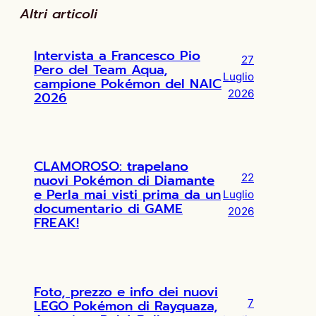
Altri articoli
Intervista a Francesco Pio
27
Pero del Team Aqua,
Luglio
campione Pokémon del NAIC
2026
2026
CLAMOROSO: trapelano
nuovi Pokémon di Diamante
22
e Perla mai visti prima da un
Luglio
documentario di GAME
2026
FREAK!
Foto, prezzo e info dei nuovi
LEGO Pokémon di Rayquaza,
7