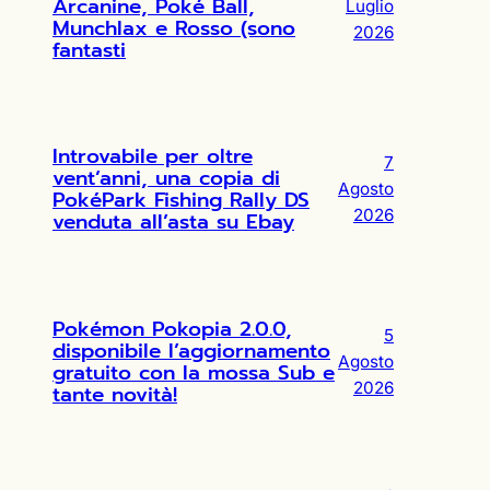
Arcanine, Poké Ball,
Luglio
Munchlax e Rosso (sono
2026
fantasti
Introvabile per oltre
7
vent’anni, una copia di
Agosto
PokéPark Fishing Rally DS
2026
venduta all’asta su Ebay
Pokémon Pokopia 2.0.0,
5
disponibile l’aggiornamento
Agosto
gratuito con la mossa Sub e
2026
tante novità!