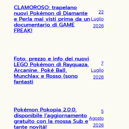
CLAMOROSO: trapelano
nuovi Pokémon di Diamante
22
e Perla mai visti prima da un
Luglio
documentario di GAME
2026
FREAK!
Foto, prezzo e info dei nuovi
LEGO Pokémon di Rayquaza,
7
Arcanine, Poké Ball,
Luglio
Munchlax e Rosso (sono
2026
fantasti
Pokémon Pokopia 2.0.0,
5
disponibile l’aggiornamento
Agosto
gratuito con la mossa Sub e
2026
tante novità!