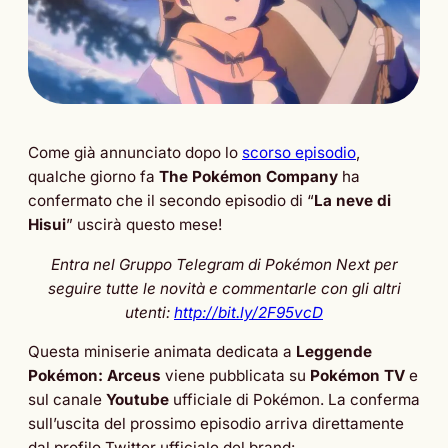
Come già annunciato dopo lo
scorso episodio
,
qualche giorno fa
The Pokémon Company
ha
confermato che il secondo episodio di “
La neve di
Hisui
” uscirà questo mese!
Entra nel Gruppo Telegram di Pokémon Next per
seguire tutte le novità e commentarle con gli altri
utenti:
http://bit.ly/2F95vcD
Questa miniserie animata dedicata a
Leggende
Pokémon: Arceus
viene pubblicata su
Pokémon TV
e
sul canale
Youtube
ufficiale di Pokémon. La conferma
sull’uscita del prossimo episodio arriva direttamente
dal profilo Twitter ufficiale del brand: