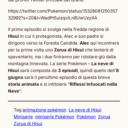
https://twitter.com/Pokemon/status/15328081250357
32992?s=20&t=WadPt5uizqvlLn8UwUzyXA
Il primo episodio si svolge nella fredda regione di
Hisui
in cui il protagonista, Alec e suo padre si
dirigono verso la Foresta Candida.
Alec
qui incontrerà
per la prima volta uno
Zorua di Hisui
che tenterà di
spaventarlo, ma i due finiranno per rotolare giù dalla
montagna innevata. La serie Pokémon –
La neve di
Hisui
sarà composta da
3 episodi
, quindi quello dell’
8
giugno
sarà il penultimo episodio di questa breve
storia animata
e si intitolerà “
Riflessi Infuocati nella
Neve
“.
Tag
animazione pokémon
La neve di Hisui
Miniserie
miniserie Pokémon
Pokémon
Zorua
Zorua di Hisui