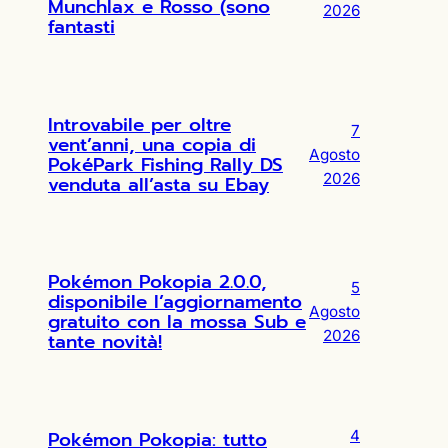
Munchlax e Rosso (sono
2026
fantasti
Introvabile per oltre
7
vent’anni, una copia di
Agosto
PokéPark Fishing Rally DS
2026
venduta all’asta su Ebay
Pokémon Pokopia 2.0.0,
5
disponibile l’aggiornamento
Agosto
gratuito con la mossa Sub e
2026
tante novità!
Pokémon Pokopia: tutto
4