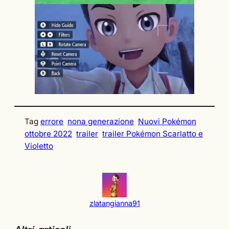
Tag
errore
nona generazione
Nuovi Pokémon
ottobre 2022
trailer
trailer Pokémon Scarlatto e
Violetto
zlatangianna91