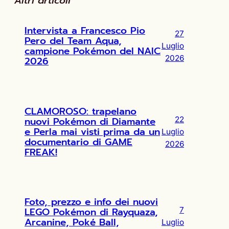
Altri articoli
Intervista a Francesco Pio
27
Pero del Team Aqua,
Luglio
campione Pokémon del NAIC
2026
2026
CLAMOROSO: trapelano
nuovi Pokémon di Diamante
22
e Perla mai visti prima da un
Luglio
documentario di GAME
2026
FREAK!
Foto, prezzo e info dei nuovi
LEGO Pokémon di Rayquaza,
7
Arcanine, Poké Ball,
Luglio