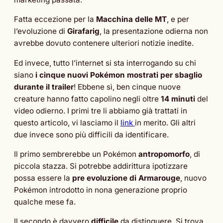
Fatta eccezione per la
Macchina delle MT
, e per
l’evoluzione di
Girafarig
, la presentazione odierna non
avrebbe dovuto contenere ulteriori notizie inedite.
Ed invece, tutto l’internet si sta interrogando su chi
siano
i cinque nuovi Pokémon mostrati per sbaglio
durante il trailer
! Ebbene sì, ben cinque nuove
creature hanno fatto capolino negli oltre
14 minuti
del
video odierno. I primi tre li abbiamo già trattati in
questo articolo, vi lasciamo il
link
in merito. Gli altri
due invece sono più difficili da identificare.
Il primo sembrerebbe un Pokémon
antropomorfo
, di
piccola stazza. Si potrebbe addirittura ipotizzare
possa essere la
pre evoluzione di Armarouge
, nuovo
Pokémon introdotto in nona generazione proprio
qualche mese fa.
Il secondo è davvero
difficile
da distinguere. Si trova