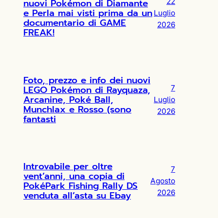
nuovi Pokémon di Diamante
22
e Perla mai visti prima da un
Luglio
documentario di GAME
2026
FREAK!
Foto, prezzo e info dei nuovi
LEGO Pokémon di Rayquaza,
7
Arcanine, Poké Ball,
Luglio
Munchlax e Rosso (sono
2026
fantasti
Introvabile per oltre
7
vent’anni, una copia di
Agosto
PokéPark Fishing Rally DS
2026
venduta all’asta su Ebay