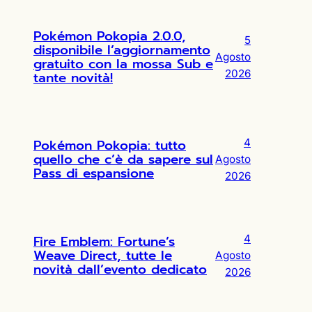
Pokémon Pokopia 2.0.0,
5
disponibile l’aggiornamento
Agosto
gratuito con la mossa Sub e
2026
tante novità!
Pokémon Pokopia: tutto
4
quello che c’è da sapere sul
Agosto
Pass di espansione
2026
Fire Emblem: Fortune’s
4
Weave Direct, tutte le
Agosto
novità dall’evento dedicato
2026