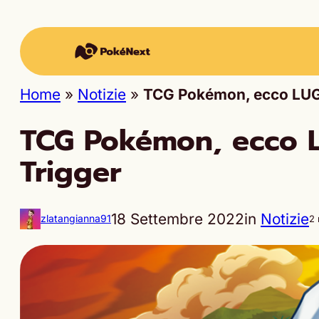
Home
»
Notizie
»
TCG Pokémon, ecco LUGI
TCG Pokémon, ecco L
Trigger
18 Settembre 2022
in
Notizie
zlatangianna91
2 