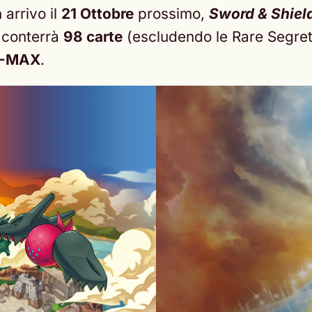
 arrivo il
21 Ottobre
prossimo,
Sword & Shiel
 conterrà
98 carte
(escludendo le Rare Segrete
 V-MAX
.