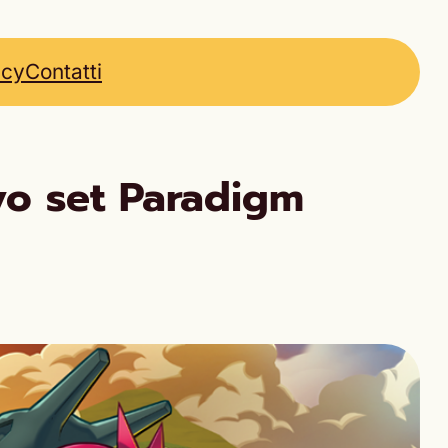
icy
Contatti
vo set Paradigm