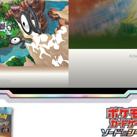
Artw
rigger