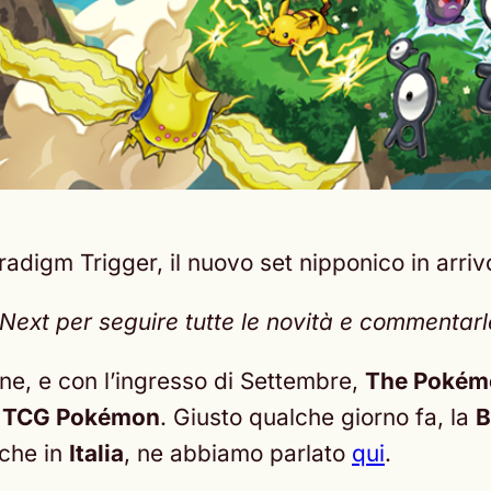
adigm Trigger, il nuovo set nipponico in arri
xt per seguire tutte le novità e commentarle 
ine, e con l’ingresso di Settembre,
The Pokém
TCG Pokémon
. Giusto qualche giorno fa, la
B
nche in
Italia
, ne abbiamo parlato
qui
.