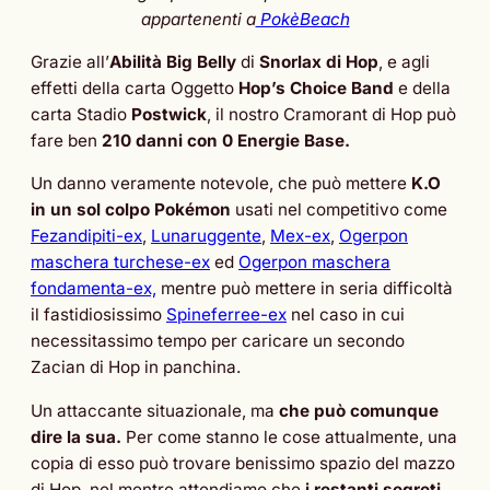
appartenenti a
PokèBeach
Grazie all’
Abilità Big Belly
di
Snorlax di Hop
, e agli
effetti della carta Oggetto
Hop’s Choice Band
e della
carta Stadio
Postwick
, il nostro Cramorant di Hop può
fare ben
210 danni con 0 Energie Base.
Un danno veramente notevole, che può mettere
K.O
in un sol colpo Pokémon
usati nel competitivo come
Fezandipiti-ex
,
Lunaruggente
,
Mex-ex
,
Ogerpon
maschera turchese-ex
ed
Ogerpon maschera
fondamenta-ex,
mentre può mettere in seria difficoltà
il fastidiosissimo
Spineferree-ex
nel caso in cui
necessitassimo tempo per caricare un secondo
Zacian di Hop in panchina.
Un attaccante situazionale, ma
che può comunque
dire la sua.
Per come stanno le cose attualmente, una
copia di esso può trovare benissimo spazio del mazzo
di Hop, nel mentre attendiamo che
i restanti segreti