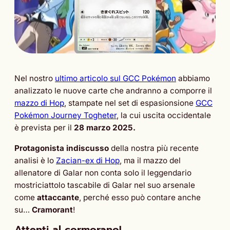
Nel nostro
ultimo articolo sul GCC Pokémon
abbiamo
analizzato le nuove carte che andranno a comporre il
mazzo di Hop
, stampate nel set di espasionsione
GCC
Pokémon Journey Togheter
, la cui uscita occidentale
è prevista per il
28 marzo 2025.
Protagonista indiscusso
della nostra più recente
analisi è lo
Zacian-ex di Hop
, ma il mazzo del
allenatore di Galar non conta solo il leggendario
mostriciattolo tascabile di Galar nel suo arsenale
come
attaccante
, perché esso può contare anche
su…
Cramorant
!
Attenti al cormorano!