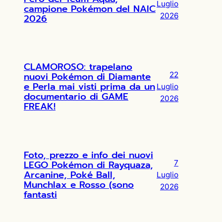
Luglio
campione Pokémon del NAIC
2026
2026
CLAMOROSO: trapelano
nuovi Pokémon di Diamante
22
e Perla mai visti prima da un
Luglio
documentario di GAME
2026
FREAK!
Foto, prezzo e info dei nuovi
LEGO Pokémon di Rayquaza,
7
Arcanine, Poké Ball,
Luglio
Munchlax e Rosso (sono
2026
fantasti