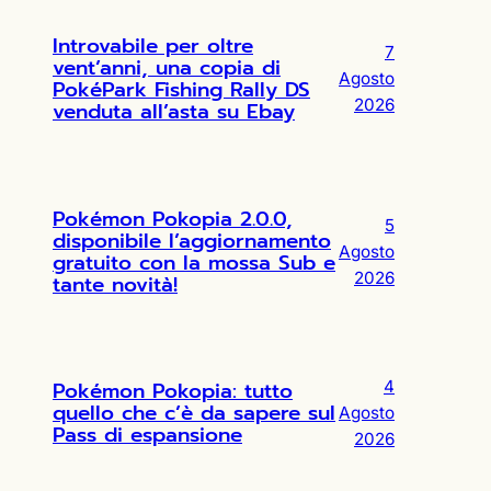
Introvabile per oltre
7
vent’anni, una copia di
Agosto
PokéPark Fishing Rally DS
2026
venduta all’asta su Ebay
Pokémon Pokopia 2.0.0,
5
disponibile l’aggiornamento
Agosto
gratuito con la mossa Sub e
2026
tante novità!
Pokémon Pokopia: tutto
4
quello che c’è da sapere sul
Agosto
Pass di espansione
2026