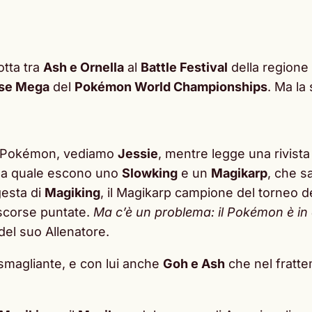
otta tra
Ash e Ornella
al
Battle Festival
della regione
se Mega
del
Pokémon World Championships
. Ma la
oni Pokémon, vediamo
Jessie
, mentre legge una rivist
lla quale escono uno
Slowking
e un
Magikarp
, che s
gesta di
Magiking
, il Magikarp campione del torneo d
 scorse puntate.
Ma c’è un problema: il Pokémon è in
del suo Allenatore.
magliante, e con lui anche
Goh e Ash
che nel fratte