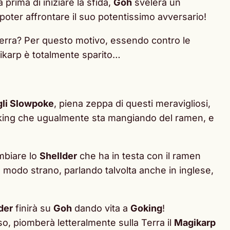
prima di iniziare la sfida,
Goh
svelerà un
r poter affrontare il suo potentissimo avversario!
 terra? Per questo motivo, essendo contro le
gikarp è totalmente sparito…
gli Slowpoke
, piena zeppa di questi meravigliosi,
king che ugualmente sta mangiando del ramen, e
mbiare lo
Shellder
che ha in testa con il ramen
n modo strano, parlando talvolta anche in inglese,
der
finirà su
Goh
dando vita a
Goking
!
iso, piomberà letteralmente sulla Terra il
Magikarp