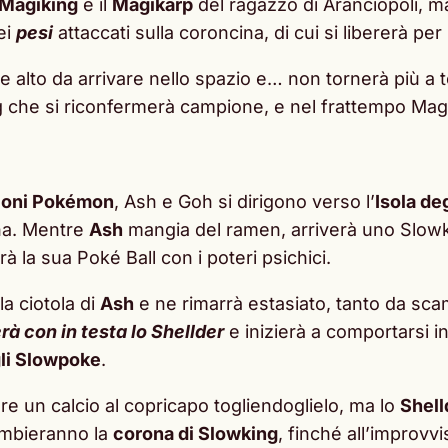
Magiking
e il
Magikarp
del ragazzo di Aranciopoli, ma 
ei
pesi
attaccati sulla coroncina, di cui si libererà pe
te alto da arrivare nello spazio e… non tornerà più a
ing che si riconfermerà campione, e nel frattempo Ma
ioni Pokémon
, Ash e Goh si dirigono verso l’
Isola de
na. Mentre
Ash
mangia del ramen, arriverà uno Slow
à la sua Poké Ball con i poteri psichici.
a ciotola di
Ash
e ne rimarrà estasiato, tanto da sca
erà con in testa lo Shellder
e inizierà a comportarsi i
li Slowpoke
.
rare un calcio al copricapo togliendoglielo, ma lo
Shell
ambieranno la
corona di Slowking
, finché all’improvv