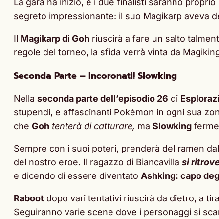
La gara ha inizio, e i due finalisti saranno proprio
segreto impressionante: il suo Magikarp aveva d
Il
Magikarp di Goh
riuscirà a fare un salto talmen
regole del torneo, la sfida verrà vinta da Magik
Seconda Parte – Incoronati! Slowking
Nella
seconda parte dell’episodio 26
di
Esploraz
stupendi, e affascinanti Pokémon in ogni sua zo
che
Goh
tenterà di catturare,
ma
Slowking
fermer
Sempre con i suoi poteri, prenderà del ramen dall
del nostro eroe. Il ragazzo di Biancavilla
si ritrov
e dicendo di essere diventato
Ashking: capo deg
Raboot
dopo vari tentativi riuscirà da dietro, a ti
Seguiranno varie scene dove i personaggi si sc