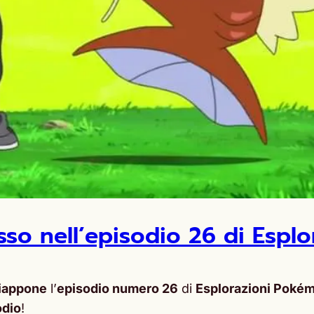
so nell’episodio 26 di Espl
iappone
l’
episodio numero 26
di
Esplorazioni Poké
odio
!