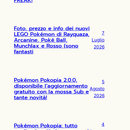
FREAK!
Foto, prezzo e info dei nuovi
LEGO Pokémon di Rayquaza,
7
Arcanine, Poké Ball,
Luglio
Munchlax e Rosso (sono
2026
fantasti
Pokémon Pokopia 2.0.0,
5
disponibile l’aggiornamento
Agosto
gratuito con la mossa Sub e
2026
tante novità!
Pokémon Pokopia: tutto
4