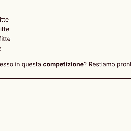
itte
itte
fitte
e
cesso in questa
competizione
? Restiamo pront