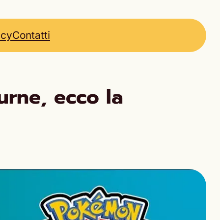
icy
Contatti
rne, ecco la